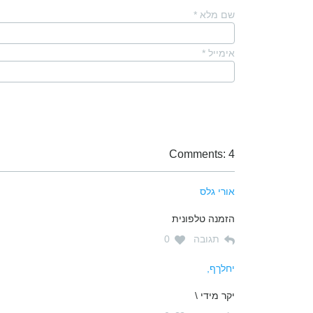
שם מלא
*
אימייל
*
Comments: 4
אורי גלס
הזמנה טלפונית
תגובה
0
יחלךף,
יקר מידי \