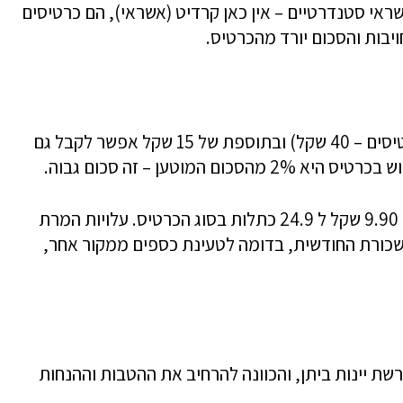
שראי סטנדרטיים – אין כאן קרדיט (אשראי), הם כרטיסים
יבות והסכום יורד מהכרטיס.
הנפקת הכרטיס עולה עד 70 שקל (לרוב הכרטיסים – 40 שקל) ובתוספת של 15 שקל אפשר לקבל גם
מוטען – זה סכום גבוה.
דמי הכרטיס החודשיים בפלוס קארד נעים בין 9.90 שקל ל 24.9 כתלות בסוג הכרטיס. עלויות המרת
ענת הכרטיס במשכורת החודשית, בדומה לטעינת כספים ממקור אחר,
קי פלוס קארד מקבלים הנחות של 5% ברשת יינות ביתן, והכוונה להרחיב את ההטבות וההנחות