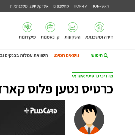
ראשי-HON
HON-TV
מחשבונים
אינדקס יועצי משכנתאות
דירה ומשכנתא
השקעות
ק. נאמנות
פיקדונות
נושאים חמים:
השוואת עמלות בבנקים וב
מדריכי כרטיסי אשראי
כרטיס נטען פלוס קארד 