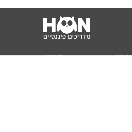
נושאים
מדריכים
HON TV
מדריכי דירה ומשכנתא
הלוואות
מדריכי השקעות
ביטוח
מדריכי צרכנות
מיסים
מדריכי פיקדונות
מחשבונים
אודותינו
מחשבון יוקר המחיה
תנאי שימוש באתר
כמה כסף יהיה לכם בפנסיה?
אודות האתר (ומי אנחנו)
מחשבון משכנתא
פרסום באתר
מחשבונים פופולריים
צור קשר