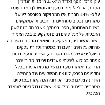
עוגן מרכזי נוסף במדד ת"א-35 הן מניות הנדל"ן
המניב, הכולל 6 מניות מענף זה ומשקלן במדד עומד
על כ- 14%. חברות אלו המחזיקות בפורטפוליו של
משרדים ונכסים מסחריים והיו חביבות המשקיעים
בשנים האחרונות, הפכו במהלך משבר הקורונה לשק
החבטות של אנליסטים רבים ומשקיעים. בכל האמור
בשוק המשרדים, המשקיעים חוששים מפריחת העבודה
מרחוק על חשבון העבודה במשרד וסגירת עסקים
כפועל יוצא של משבר הקורונה, אשר יביא עמו בתורו
צניחה בביקוש לשטחי משרדים וירידת מחירי שכר
הדירה. החששות מעתידם של מרכזי הקניות בכלל
והקניונים בפרט, ליוו את המשקיעים עוד בתחילת
הקורונה ואולם משבר הקורונה הכה קשות במרכזים
מסחריים רבים והעמיד סימן שאלה גדול ביחס לעתידם
הכלכלי.