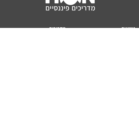
נושאים
מדריכים
HON TV
מדריכי דירה ומשכנתא
הלוואות
מדריכי השקעות
ביטוח
מדריכי צרכנות
מיסים
מדריכי פיקדונות
מחשבונים
אודותינו
מחשבון יוקר המחיה
תנאי שימוש באתר
כמה כסף יהיה לכם בפנסיה?
אודות האתר (ומי אנחנו)
מחשבון משכנתא
פרסום באתר
מחשבונים פופולריים
צור קשר