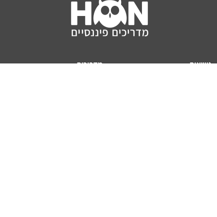
נושאים
מדריכים
HON TV
מדריכי דירה ומשכנתא
הלוואות
מדריכי השקעות
ביטוח
מדריכי צרכנות
מיסים
מדריכי פיקדונות
מחשבונים
אודותינו
מחשבון יוקר המחיה
תנאי שימוש באתר
כמה כסף יהיה לכם בפנסיה?
אודות האתר (ומי אנחנו)
מחשבון משכנתא
פרסום באתר
מחשבונים פופולריים
צור קשר