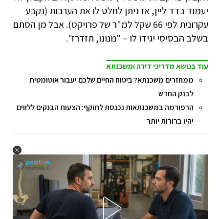
יעמוד בדד ליין, אז ניתן לחלט לו את הערבות (נקבע
עקרונית לפי 66 שקל למ"ר של פרויקט). אבל מן הסתם
בשלב הבסיסי יגידו לו – "נונונו, תזדרז".
עוד בנושא מדריכי דירה ומשכנתא
ממחזרים משכנתא? ביטוח החיים שלכם יעבור אוטומטית
לבנק החדש
הרפורמה במשכנתאות נכנסת לתוקף: הצעות הבנקים ללווים
יהיו ברורות יותר