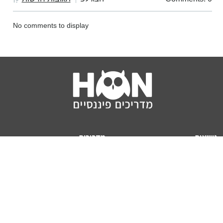
No comments to display
נושאים
מדריכים
HON TV
מדריכי דירה ומשכנתא
הלוואות
מדריכי השקעות
ביטוח
מדריכי צרכנות
מיסים
מדריכי פיקדונות
מחשבונים
אודותינו