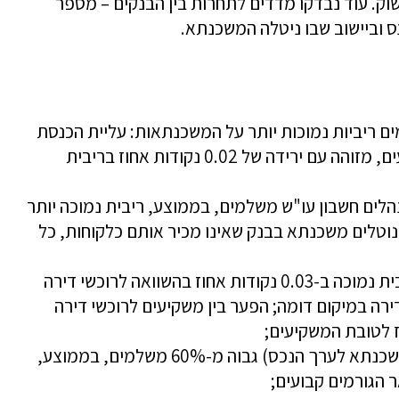
וק. עוד נבדקו מדדים לתחרות בין הבנקים – מספר
ס וביישוב שבו ניטלה המשכנתא.
ם ריביות נמוכות יותר על המשכנתאות: עליית הכנסת
משק בית ב-10%, כל שאר הגורמים קבועים, מזוהה עם ירידה של 0.02 נקודות אחוז בריבית
לים חשבון עו"ש משלמים, בממוצע, ריבית נמוכה יותר
ות שנוטלים משכנתא בבנק שאינו מכיר אותם כלקוחות, כל
משפר דיור משלמים, בממוצע, שיעור ריבית נמוכה ב-0.03 נקודות אחוז בהשוואה לרוכשי דירה
ירה במיקום דומה; הפער בין משקיעים לרוכשי דירה
(יחס המשכנתא לערך הנכס) גבוה מ-60% משלמים, בממוצע,