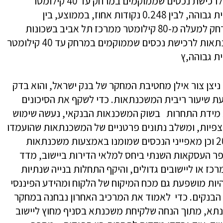
סוציואקונומית גבוהה בהשוואה למשכנתאות לרכישת נכסים שממוקמים במרחק עד 40 קילומטר
ממרכז תל אביב בשכונות ברמה סוציואקונומית גבוהה, לבין 0.248 נקודות אחוז, בממוצע, בין
המשכנתאות לרכישת נכסים שממוקמים במרחק למעלה מ-80 קילומטר ממרכז תל אביב בשכונות
ברמה סוציואקונומית נמוכה בהשוואה למשכנתאות לרכישת נכסים שממוקמים במרחק עד 40 קילומטר
ת גבוהה,ץ
ניצן צור אילן מחטיבת המחקר של בנק ישראל, והוא בדק
ת שיעור ריבית המשכנתאות. כדי לשקף את הסיכונים
את מידת התחרות בשוק המשכנאות הבנקאי, נעשה שימוש
ים ייחודי הכולל יותר מ-80 אלף תצפיות, ומשלב נתונים פרטניים של המשכנתאות שהועמדו
על ידי המערכת הבנקאית בשנים 2010—2013 וכן מאפייני הנכסים שמומנו באמצעות משכנתאות
פר העסקאות השנתי ביחס למלאי הדירות ביישוב, מדד
רכז או ליישובים גדולים, והיקף התחלות בנייה שנתיות
היות מושפעת גם מכח המיקוח של הלקוח ומהידע הפיננסי
 הבנקים. כדי לאמוד את המרכיב האחרון נבחנה במחקר
תא, מתוך הנחה שלקיחת משכנתא בסניף מחוץ ליישוב