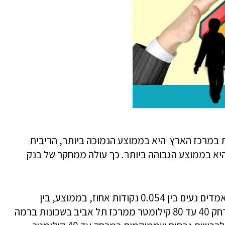
במרכז הארץ היא בממוצע הנמוכה ביותר, הריבית
יא בממוצע הגבוהה ביותר. כך עולה ממחקר של בנק
עוד עוללה מהממצאים כי הפרשי הריביות הנאמדים נעים בין 0.054 נקודות אחוז, בממוצע, בין
המשכנתאות לרכישת נכסים שממוקמים במרחק 40 עד 80 קילומטר ממרכז תל אביב בשכונות ברמה