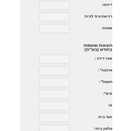
ריהוט:
רכישת ציוד לבית:
שונות:
הוצאות שוטפות
בחודש (בש"ח):
שכר דירה :
ארנונה* :
חשמל* :
מים*:
גז:
וועד בית:
טלפון ביתי: