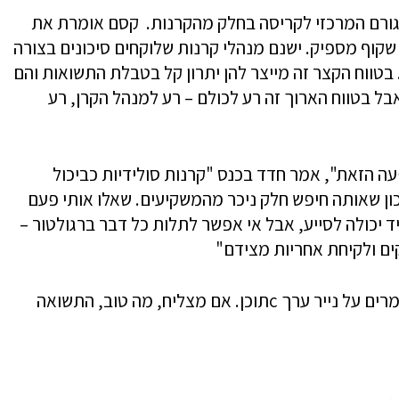
 הגורם המרכזי לקריסה בחלק מהקרנות. קסם אומרת את
שקוף מספיק. ישנם מנהלי קרנות שלוקחים סיכונים בצורה
בטווח הקצר זה מייצר להן יתרון קל בטבלת התשואות והם
בל בטווח הארוך זה רע לכולם – רע למנהל הקרן, רע
 הזאת", אמר חדד בכנס "קרנות סולידיות כביכול
ון שאותה חיפש חלק ניכר מהמשקיעים. שאלו אותי פעם
יד יכולה לסייע, אבל אי אפשר לתלות כל דבר ברגולטור –
ים ולקיחת אחריות מצידם"
הכוונה היא למנהלים שפתחו כמה קרנות ומהמרים על נייר ערך cתוכן. אם מצליח, מה טוב, התשואה