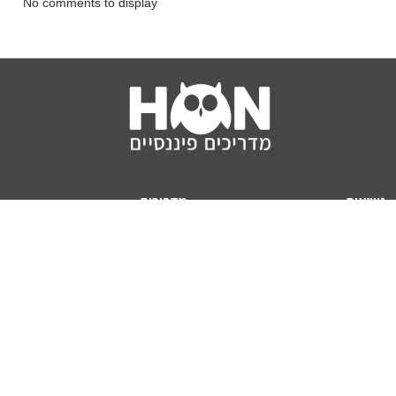
No comments to display
נושאים
מדריכים
HON TV
מדריכי דירה ומשכנתא
הלוואות
מדריכי השקעות
ביטוח
מדריכי צרכנות
מיסים
מדריכי פיקדונות
מחשבונים
אודותינו
מחשבון יוקר המחיה
תנאי שימוש באתר
כמה כסף יהיה לכם בפנסיה?
אודות האתר (ומי אנחנו)