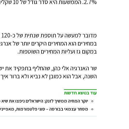
2.7%. הממשעות היא סדר גודל של 10 שקלים לחשבון החשמל שעומד בממוצע על קרוב ל-400 שקל.
מד
במחירים הוא המחירים היקרים יותר של אנר
במקום גז ועליות המחירים השוטפות.
שר האנרגיה אלי כהן, שהחליף בתפקיד את יש
השנה, אבל הוא כמובן לא נביא ולא ברור אי
עוד בנושא חדשות
יוקר המחיה ממשיך לזנק: הישראלים ניפצו את שיא 
מסחר עצמאי בבורסה – סוגי פלטפורמות, מאפיינים 