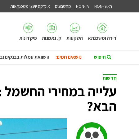
ראשי-HON
HON-TV
מחשבונים
אינדקס יועצי משכנתאות
דירה ומשכנתא
השקעות
ק. נאמנות
פיקדונות
נושאים חמים:
השוואת עמלות בבנקים וב
חדשות
עלייה במחירי החשמל :
הבא?