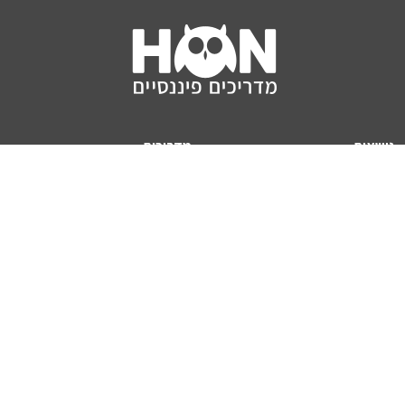
נושאים
מדריכים
HON TV
מדריכי דירה ומשכנתא
הלוואות
מדריכי השקעות
ביטוח
מדריכי צרכנות
מיסים
מדריכי פיקדונות
מחשבונים
אודותינו
מחשבון יוקר המחיה
תנאי שימוש באתר
כמה כסף יהיה לכם בפנסיה?
אודות האתר (ומי אנחנו)
מחשבון משכנתא
פרסום באתר
מחשבונים פופולריים
צור קשר