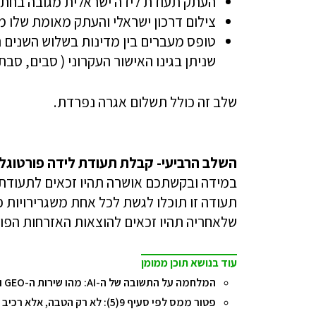
העתק תעודת לידה ישראלית מגובה בחתי
צילום דרכון ישראלי והעתק מאומת שלו מ
טופס מעברים בין מדינות בשלוש השנים 
שניתן בגינו האישור העקרוני ( סבים, סבת
שלב זה כולל תשלום אגרה נפרדת.
השלב הרביעי- קבלת תעודת לידה פורטוגל
במידה ובקשתכם אושרה תהיו זכאים לתעודת 
תעודה זו תוכלו לגשת לכל אחת משגרירויות 
שלאחריה תהיו זכאים להוצאות האזרחות הפור
עוד בנושא תוכן ממומן
המלחמה על התשובה של ה-AI: מהו שירות ה-GEO ואיך הוא משפיע על השורה התחתונה של העסק?
פטור ממס לפי סעיף 9(5): לא רק הטבה, אלא רכיב בתכנון המס הכולל