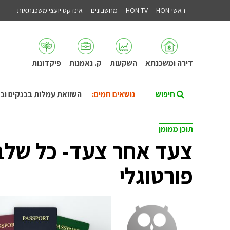
ראשי-HON
HON-TV
מחשבונים
אינדקס יועצי משכנתאות
דירה ומשכנתא
השקעות
ק. נאמנות
פיקדונות
נושאים חמים:
השוואת עמלות בבנקים וב
תוכן ממומן
צעד אחר צעד- כל שלבי
פורטוגלי