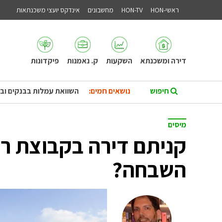
ראשי-HON
HON-TV
מחשבונים
אינדקס יועצי משכנתאות
דירה ומשכנתא
השקעות
ק. נאמנות
פיקדונות
נושאים חמים:
השוואת עמלות בבנקים וב
מיסים
קניתם דירה בקבוצת ר
השבחה?