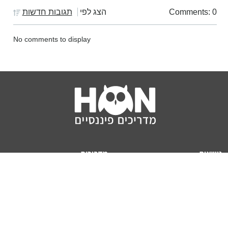
Comments: 0
הצג לפי
תגובות חדשות
No comments to display
נושאים
מדריכים
HON TV
מדריכי דירה ומשכנתא
הלוואות
מדריכי השקעות
ביטוח
מדריכי צרכנות
מיסים
מדריכי פיקדונות
מחשבונים
אודותינו