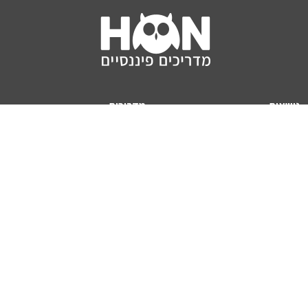
נושאים
מדריכים
HON TV
מדריכי דירה ומשכנתא
הלוואות
מדריכי השקעות
ביטוח
מדריכי צרכנות
מיסים
מדריכי פיקדונות
מחשבונים
אודותינו
מחשבון יוקר המחיה
תנאי שימוש באתר
כמה כסף יהיה לכם בפנסיה?
אודות האתר (ומי אנחנו)
מחשבון משכנתא
פרסום באתר
מחשבונים פופולריים
צור קשר