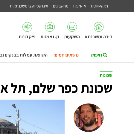
ראשי-HON
HON-TV
מחשבונים
אינדקס יועצי משכנתאות
דירה ומשכנתא
השקעות
ק. נאמנות
פיקדונות
נושאים חמים:
השוואת עמלות בבנקים וב
שכונות
שכונת כפר שלם, תל אב