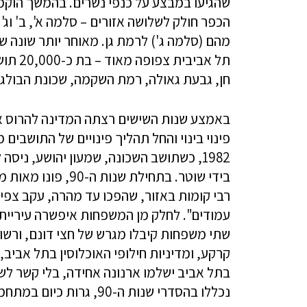
שהגיעו במבצע על כנפי נשרים. בהמשך הוקמו
מהם (סלמה ג') לרמת גן. מאוחר יותר שונה
תל אבי
חן, גבעת גאולה, רמת השקמה, שכונת הבולגרי
פינוי בינוי והחל תהליך פינויים של התושבי
1982, כשתושב השכונה, שמעון יהושע, ניסה
בידי שוטר. בתחילת 
רבי קומות באזור, שהפכו עד מהרה, עקב צפ
עמודים". לחלק מן המשפחות איפשרה עיריית ת
שתי משפחות קיבלו מגרש של חצי דונם, ורשו
קרקע, ומדיניות חילופי האוכלוסין בתל אביב
נכללו בהסדרי שנות ה-90, גרות כיום במתחמים המיועדים להריסה.