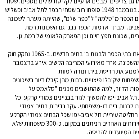
 גם צריפים ומבנים ארעיים לקליטת עולים נוספים. שטח
הכפר חולק לשלושה אזורים – סלמה א', ב' וג'. בנובמבר 1948 סופחו רוב שטחי הכפר לתל אביב וכשליש
 שם הכפר מ"סלמה" ל"כפר שלם", שהייתה מעתה לשכונה
בית צפופה מאוד – בת כ-20,000 תושבים. מבתי אדמות הכפר נבנו גם השכונות רמת
ם, שכונת חפץ חיים וכן הפארק הלאומי של רמת גן.
באמצע שנות השישים רצתה המדינה להרוס את בתי הכפר ולבנות בו בתים חדשים. ב-1965 נחקק חוק
ם מהשכונה. אחד מאירועי המריבה הקשים אירע בדצמבר
 למנוע את הריסת ביתו ונורה למוות
שנות ה-90, פונו מאות משפחות שקיבלו פיצויים. רבות מהן קיבלו דיור בשיכונים
יפות הדיור, למה שהתושבים מכנים "סלאמס על
ל אביב-יפו להמשיך לגור בבניינים צמודי קרקע. כל
ת לבנות בית דו-משפחתי. עקב נדירות בתים צמודי
, החליטה עיריית תל אביב-יפו שכל הבתים צמודי הקרקע
בתל אביב ישלמו ארנונה אחידה, בלי קשר לשירותים האחרים הניתנים במקום. כ-300 משפחות שלא