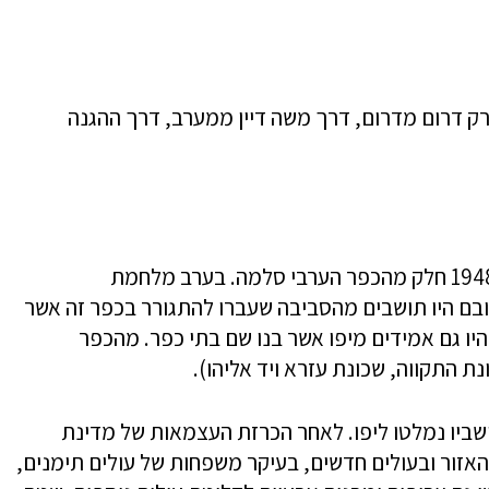
ק דרום מדרום, דרך משה דיין ממערב, דרך ההגנה
במקום בו עומדת השכונה התקיים עד לשנת 1948 חלק מהכפר הערבי סלמה. בערב מלחמת
כ-7,600 תושבים, שברובם היו תושבים מהסביבה שעברו להתגורר בכפר זה אשר
היו גם אמידים מיפו אשר בנו שם בתי כפר. מהכפר
נת התקווה, שכונת עזרא ויד אליהו).
פר סלמה, ותושביו נמלטו ליפו. לאחר הכרזת העצמאות של מדינת
מהאזור ובעולים חדשים, בעיקר משפחות של עולים תימנים,