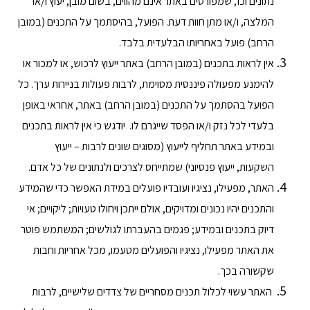
נתונים וכו', שמפורטים באתר אינם מהווים, בשום מובן, יעוץ ו/או
המלצה, ו/או מתן חוות דעת. הפועל, בהיסתמך על התכנים (במובן
הרחב) פועל באחריותו הבלעדית בלבד.
אין לראות בתכנים (במובן הרחב) באתר ייעוץ לרכוש, או למכור או
להימנע מפעולה פיננסית מסוימת, לרבות פעולות בניירות ערך. כל
הפועל בהסתמך על התכנים (במובן הרחב) באתר, אחראי באופן
בלעדי לכל נזק ו/או הפסד שייגרם לו. יודגש כי אין לראות בתכנים
ובמידע באתר תחליף לייעוץ (מסוגים שונים לרבות – ייעוץ
השקעות, ייעוץ פנסיוני) שמתייחס לצרכים ולנתונים של כל אדם.
האתר, מפעילו, נציגיו ועובדיו פועלים במידת האפשר כדי שהמידע
והתכנים יהיו נכונים ומדויקים, אולם ייתכן ויחולו טעויות; ליקויים; אי
דיוק בתכנים ובמידע; פגמים בהעברתו לגולשים; המשתמש פוטר
את האתר מפעילו, נציגיו והפועלים מטעמו, מכל אחריות וחבות
שקשורה בכך.
האתר עשוי לכלול תכנים מסחריים של צדדים שלישיים, לרבות