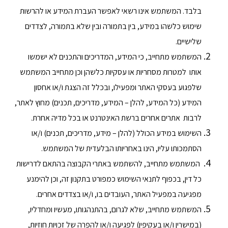
בלבד. המשתמש אינו רשאי לאפשר העברת המידע או להרשות
שימוש כלשהו במידע, בין בתמורה ובין שלא בתמורה, לצדדים
שלישיים.
המשתמש מתחייב, כי המידע, המדריכים והתכנים לא ישמשו
אותו למטרות מסחריות או עסקיות כלשהן וכן מתחייב המשתמש
שלפגוע בעסקי האתר ומפעילו, ובכלל זה הצגת ו/או אחסון
המידע (כל המידע, להלן – המידע, מדריכים, תכנים) מחוץ לאתר,
לרבות אתרים אחרים ברשת האינטרנט או בכל מדיה אחרת.
השימוש במידע הכולל (להלן – מידע, מדריכים, תכנים) ו/או
הסתמכותו עליו, הינו באחריותו הבלעדית של המשתמש.
המשתמש מתחייב, להשתמש באתרי הקבוצה בהתאם לדרישות
כל דין, בכפוף לתנאי השימוש כמפורט בתקנון זה, וכן להימנע
מפגיעה במפעיל האתר, העובדים בו, ו/או בצדדים אחרים.
המשתמש מתחייב, שלא לגרום, בהתנהגותו, מעשיו ומחדליו,
(במישרין ו/או בעקיפין) לפגיעה ו/או להפרה של זכויות חוזיות,