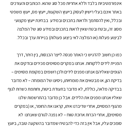
אינפורמטיביות בלבד וללא אחריות מכל סוג שהוא. הכותבים והעורכים
באתר אינם בעלי רישיון לעסוק בייעוץ השקעות, ייעוץ מס, ייעוץ משפטי
ובכלל, ואין להסתמך ולראות בתכנים ובמידע בבחינת ייעוץ מקצועי
מסוג זה, ובטח ובטח שאין לראות בתכנים ובמידע סוג של המלצה
לביצוע פעלות (או המלצה לאי ביצוע פעולות) בניירות ערך ובכלל.
כמו כן חשוב להדגיש כי האתר מנסה לייצר הכנסות, בין היתר, דרך
הפניית לידים ללקוחות.
אנחנו במקרים מסוימים מכירים ובודקים את
הגופים שאליהם אנחנו מפנים לידים ולכן רושמים במקומת מסוימים –
בדיקת הון, או מבטאים את מומחיותו, ניסיונו של המומחה – לא מדובר
בבדיקה מלאה, כוללת, לא מדובר בתעודת ביטוח, וחותמת כשרות לגוף
שאליו אנחנו מפנים את הלידים. אבל כן מדובר בהתרשמות שלנו
מהגוף המסויים, אחרי שדיברנו איתו, קראנו את החומר, או (במקרים
מסוימים), אחרי הכרות ארוכת טווח – לא נפנה לגורם שאנחנו לא
סומכים עליו, אבל אין בזה כדי להבטיח שמדובר בהשקעה טובה, ביועץ