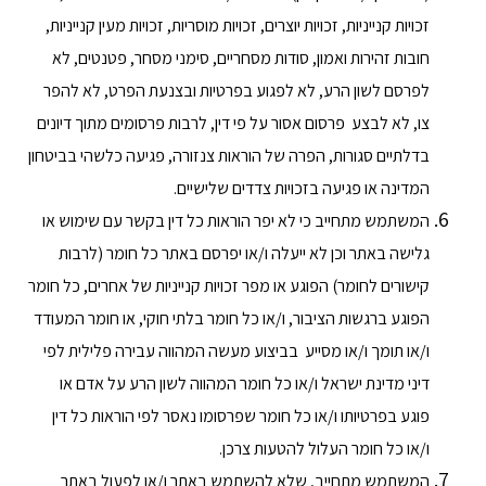
זכויות קנייניות, זכויות יוצרים, זכויות מוסריות, זכויות מעין קנייניות,
חובות זהירות ואמון, סודות מסחריים, סימני מסחר, פטנטים, לא
לפרסם לשון הרע, לא לפגוע בפרטיות ובצנעת הפרט, לא להפר
צו, לא לבצע פרסום אסור על פי דין, לרבות פרסומים מתוך דיונים
בדלתיים סגורות, הפרה של הוראות צנזורה, פגיעה כלשהי בביטחון
המדינה או פגיעה בזכויות צדדים שלישיים.
המשתמש מתחייב כי לא יפר הוראות כל דין בקשר עם שימוש או
גלישה באתר וכן לא ייעלה ו/או יפרסם באתר כל חומר (לרבות
קישורים לחומר) הפוגע או מפר זכויות קנייניות של אחרים, כל חומר
הפוגע ברגשות הציבור, ו/או כל חומר בלתי חוקי, או חומר המעודד
ו/או תומך ו/או מסייע בביצוע מעשה המהווה עבירה פלילית לפי
דיני מדינת ישראל ו/או כל חומר המהווה לשון הרע על אדם או
פוגע בפרטיותו ו/או כל חומר שפרסומו נאסר לפי הוראות כל דין
ו/או כל חומר העלול להטעות צרכן.
המשתמש מתחייב, שלא להשתמש באתר ו/או לפעול באתר