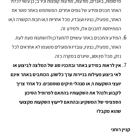
פרסומות, באנרים, מודעות, מודעות קופצות וכיו"ב; כן עשוי לכלול
האתר תכנים ומידע של גופים אחרים. המשתמש באתר פוטר את
האתר, מפעילו, נציגיו ועובדיו, מכל אחריות ו/או חבות הקשורה ו/או
המתייחסת לתכנים אלו, ולמידע זה.
המידע והתכנים באתר עשויים להתעדכן ולהשתנות מעת לעת.
האתר, מפעילו, נציגיו, עובדיו והפועלים מטעמו לא אחראים לכל
נזק, מכל מין וסוג, שייגרם במקרה כזה.
אין לראות במידע באתר ובתכניו סוג של המלצה לביצוע או
לאי ביצוע פעילות בניירות ערך כלשהן. הכותבים באתר אינם
יועצי השקעות ו/ או מנהלי תיקים מוסמכים. כל אחד צריך
לקבוע ולנהל את השקעותיו בהתאם לפרופיל הסיכון
הספציפי של המשקיע ובהתאם לייעוץ השקעות מקצועי
שהוא מקבל!
קניין רוחני