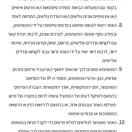
בקשר עם הפעולות הבאות: מסירת סיסמאות ו/או פרטים אישיים
ו/או אינטימיים אודות גולשים ו/או הטרדת גולשים, התחזות לאחר.
האתר רשאי לעשות שימוש בפרטים שיימסרו על ידי המשתמש,
ובמידע נוסף שמסר המשתמש, לצרכים שונים, לרבות: יצירת קשר
עם לקוחות וצדדים שלישיים, פרסום, שיווק וקידום מכירות, שירותי
דיוור, לרבות דיוור ישיר על ידי האתר ודיוור עבור לקוחות וצדדים
שלישיים.
המשתמש מסכים לכך שהאתר יחשוף ו/או יעביר פרטים מזהים
אודותיו, כגון -פרטי המשתמש, מספר ה-IP של המחשב
המתקשר, זמני ההתקשרות, אורך התקשרות. העברת הפרטים
בהתאם לשיקול דעתו של המפעיל עשויה להיות במקרה של מיזוג
פעילות האתר עם גורם אחר, או בהתאם לדרישות הדין או הרשויות
המוסמכות או מכוח צו שיפוטי.
האתר מאפשר לגולשים למלא פרטים כדי לקבל פניות בנושאים
מסוימים מגופים מסחריים. המשתמשים מודעים לכך שמילוי