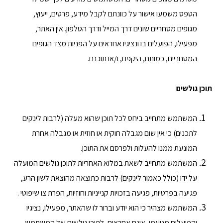
הטפס משמעו אישור על כוונתם לקבל מידע, פרטים, ייעוץ,
מגופים מסחריים שונים דרך המייל ודרך הטלפון. אין האתר,
מפעילו, הפועלים בו ונציגיו אחראים על הפניות מצד הגופים
המסחריים, כמותם, היקפם, ו/או תוכנם.
תוכן גולשים
המשתמש מתחייב ביחס לכל תוכן שהוא מעלה (לרבות לינקים
לתכנים) כי אין שום מגבלה חוקית או חוזית או מגבלה אחרת
המונעת ממנו להעלות ולפרסם את התוכן.
המשתמש מתחייב לשאת במלוא האחריות לתוכן גולשים המועלה
על ידו (כולל כאמור לינקים) לרבות כתוצאה מהוצאת לשון הרע,
פגיעה בפרטיות, פגיעה בזכויות קנייניות וחוזיות, הפרת צו שיפוטי .
המשתמש מצהיר כי הוא יודע וברור לו שהאתר, מפעילו, נציגיו
והפועלים מטעמו, אינם אחראים, לתוכן גולשים של המשתמש,