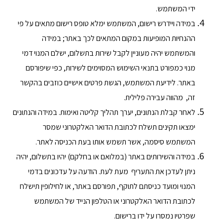
ידי המשתמש.
במידה ויידרש רישום, המשתמש ימלא טופס רישום מתאים על פי
ההנחיות המופיעות במקום המתאים לכך באתר; במידה
והמשתמש יהיה מעוניין לקבל שירות בתשלום, ישלם המנוי דמי
מנוי כמפורט בתנאי השימוש המסוימים לשירות, כפי שיפורסם
באתר. לידיעת המשתמש, הגשת פרטים אישיים כוזבים בהקשר
זה, מהווה עבירה פלילית.
לאחר קבלת הנתונים, יערך תהליך קליטה ואימות. במידה והנתונים
ימצאו תקינים תשלח לכתובת הדואר האלקטרוני שמסר
המשתמש סיסמה, אשר תשמש אותו בעת הכניסה לאתר.
במידה והשירותים באתר (במלואם או בחלקם) יהיו בתשלום, יהיה
ניתן לעדכן את התעריף מעת לעת. הודעה על עדכונים בדמי
המנוי ומועד כניסתם לתוקף, תפורסם באתר, או לחילופין תישלח
לכתובת הדואר האלקטרוני או הטלפון הנייד של המשתמש
שפרטיו נמסרו על ידו ברישום.