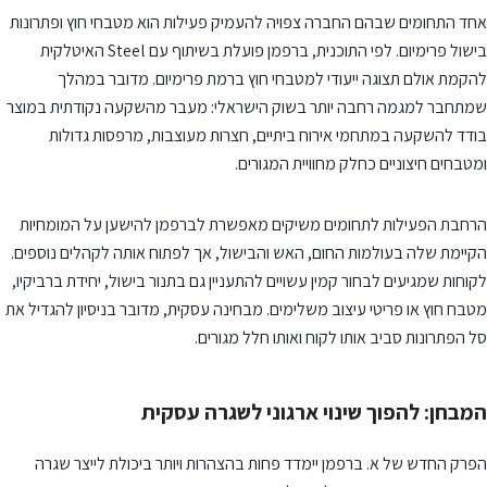
אחד התחומים שבהם החברה צפויה להעמיק פעילות הוא מטבחי חוץ ופתרונות
בישול פרימיום. לפי התוכנית, ברפמן פועלת בשיתוף עם Steel האיטלקית
להקמת אולם תצוגה ייעודי למטבחי חוץ ברמת פרימיום. מדובר במהלך
שמתחבר למגמה רחבה יותר בשוק הישראלי: מעבר מהשקעה נקודתית במוצר
בודד להשקעה במתחמי אירוח ביתיים, חצרות מעוצבות, מרפסות גדולות
ומטבחים חיצוניים כחלק מחוויית המגורים.
הרחבת הפעילות לתחומים משיקים מאפשרת לברפמן להישען על המומחיות
הקיימת שלה בעולמות החום, האש והבישול, אך לפתוח אותה לקהלים נוספים.
לקוחות שמגיעים לבחור קמין עשויים להתעניין גם בתנור בישול, יחידת ברביקיו,
מטבח חוץ או פריטי עיצוב משלימים. מבחינה עסקית, מדובר בניסיון להגדיל את
סל הפתרונות סביב אותו לקוח ואותו חלל מגורים.
המבחן: להפוך שינוי ארגוני לשגרה עסקית
הפרק החדש של א. ברפמן יימדד פחות בהצהרות ויותר ביכולת לייצר שגרה