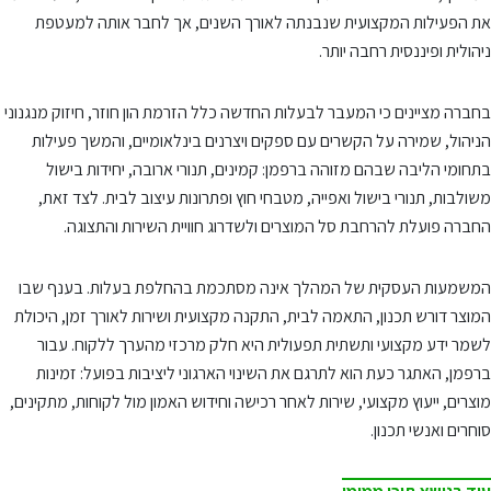
את הפעילות המקצועית שנבנתה לאורך השנים, אך לחבר אותה למעטפת
ניהולית ופיננסית רחבה יותר.
בחברה מציינים כי המעבר לבעלות החדשה כלל הזרמת הון חוזר, חיזוק מנגנוני
הניהול, שמירה על הקשרים עם ספקים ויצרנים בינלאומיים, והמשך פעילות
בתחומי הליבה שבהם מזוהה ברפמן: קמינים, תנורי ארובה, יחידות בישול
משולבות, תנורי בישול ואפייה, מטבחי חוץ ופתרונות עיצוב לבית. לצד זאת,
החברה פועלת להרחבת סל המוצרים ולשדרוג חוויית השירות והתצוגה.
המשמעות העסקית של המהלך אינה מסתכמת בהחלפת בעלות. בענף שבו
המוצר דורש תכנון, התאמה לבית, התקנה מקצועית ושירות לאורך זמן, היכולת
לשמר ידע מקצועי ותשתית תפעולית היא חלק מרכזי מהערך ללקוח. עבור
ברפמן, האתגר כעת הוא לתרגם את השינוי הארגוני ליציבות בפועל: זמינות
מוצרים, ייעוץ מקצועי, שירות לאחר רכישה וחידוש האמון מול לקוחות, מתקינים,
סוחרים ואנשי תכנון.