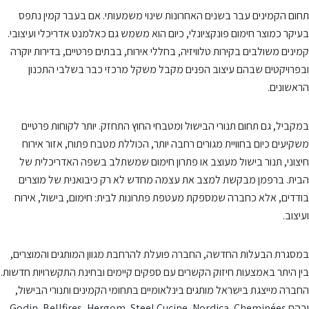
תחום הקמינים עבר בשנים האחרונות שינוי משמעותי. אם בעבר קמין נתפס
בעיקר כמוצר חימום פונקציונלי, כיום הוא משמש גם כאלמנט אדריכלי ועיצובי.
קמינים משולבים בקירות טלוויזיה, בחללי אירוח, בבתים פרטיים, בדירות יוקרה
ובפרויקטים שבהם עיצוב הפנים מקבל משקל מרכזי כבר בשלבי התכנון
הראשונים.
במקביל, גם תחום תנורי הבישול ומטבחי החוץ התחזק. יותר לקוחות פרטיים
משקיעים כיום בחוויית מגורים רחבה יותר, הכוללת מטבח פתוח, אזור אירוח
חיצוני, תנור בישול מעוצב או פתרון חימום שמשתלב בשפה האדריכלית של
הבית. ברפמן מבקשת למצב את עצמה מחדש לא רק כיבואנית של מוצרים
בודדים, אלא כחברה שמספקת מעטפת פתרונות לבית: חימום, בישול, אירוח
ועיצוב.
במסגרת הבעלות החדשה, החברה פועלת להרחבת מגוון המותגים והמוצרים,
בין היתר באמצעות חיזוק הקשרים עם ספקים קיימים ובחינת התקשרויות חדשות.
החברה מייצגת בישראל מותגים בינלאומיים בתחומי הקמינים ותנורי הבישול,
ובהם Godin, Bellfires, Hergom, Steel Cucine, Nordica, Cheminées