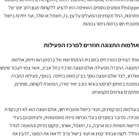
Philippe ומותגים נוספים. השאיפה היא להציע ללקוחות מגוון רחב יותר של
פתרונות, החל מקמינים הפועלים על עץ, גז, חשמל או סולר, ועד יחידות בישול
ומטבחי חוץ ברמות גימור גבוהות.
אולמות התצוגה חוזרים למרכז הפעילות
אחד הצירים המרכזיים בתוכנית ההתחדשות של ברפמן הוא חיזוק אולמות
התצוגה. החברה מפעילה אולם תצוגה מרכזי בתל אביב, אשר צפוי לעבור שיפוץ
ושדרוג, לצד אולם תצוגה נוסף בצ’ק פוסט בחיפה. בנוסף, פעילות החברה
נתמכת במחסן לוגיסטי באזור כוכב יאיר־טירה, המשרת לקוחות, סוחרים,
מתקינים וגורמים מקצועיים.
בעולמות כמו קמינים, תנורי בישול ומטבחי חוץ, אולם תצוגה הוא לא רק נקודת
מכירה. מדובר במוצרים בעלי נוכחות פיזית משמעותית, ולעיתים גם בעלי
דרישות תשתית כמו ארובה, גז, חשמל, אוורור, מיקום מדויק והתאמה לגודל
החלל. לקוח שבוחר קמין או תנור בישול צריך לראות את המוצר, להבין את