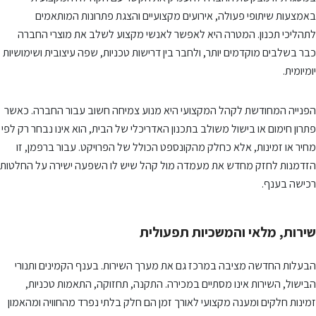
באמצעות שיתופי פעולה, אירועים מקצועיים והצגת פתרונות המותאמים
לתהליכי תכנון. המטרה היא לאפשר לאנשי מקצוע לשלב את מוצרי החברה
כבר בשלבים מוקדמים יותר, ולחבר בין דרישות טכניות, שפה עיצובית ושימושיות
יומיומית.
הפנייה המחודשת לקהל המקצועי היא מנוע צמיחה חשוב עבור החברה. כאשר
פתרון חימום או בישול משולב בתכנון האדריכלי של הבית, הוא אינו נבחר רק לפי
מחיר או זמינות, אלא כחלק מהקונספט הכולל של הפרויקט. עבור ברפמן, זו
הזדמנות לחזק מחדש את מעמדה מול קהל שיש לו השפעה ישירה על החלטות
רכישה בענף.
שירות, מלאי והמשכיות תפעולית
הבעלות החדשה מציבה במרכז גם את מערך השירות. בענף הקמינים ותנורי
הבישול, השירות אינו מסתיים במכירה. התקנה, תחזוקה, התאמות טכניות,
זמינות חלקים ומענה מקצועי לאורך זמן הם חלק בלתי נפרד מהחוויה ומהאמון