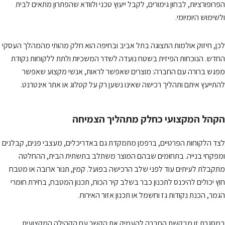
הפרופורציות, לבחון גימורים, לקבל ייעוץ טכני ולוודא שהפתרון מתאים לבית
ולשימוש היומיומי.
לכן, חיזוק אולמות התצוגה בתל אביב ובחיפה הוא חלק מהותי מהמהלך העסקי
החדש. הנוכחות הפיזית בשטח נועדה לשדר המשכיות ולתת ללקוחות נקודת
מפגש ברורה עם החברה: מוצרים שאפשר לראות, אנשי מקצוע שאפשר
להתייעץ איתם ותהליך רכישה שאינו נשען רק על קטלוג או אתר אינטרנט.
הקהל המקצועי כחלק מתהליך הצמיחה
לצד הלקוחות הפרטיים, ברפמן מתמקדת גם באדריכלים, מעצבי פנים, קבלנים
ומפקחי בנייה. בתחומים שבהם המוצר משתלב בתשתית הבית, ההחלטה
מתקבלת לעיתים עוד לפני שלב הרכישה בפועל. קמין, תנור ארובה או מטבח
חוץ יכולים להיכנס לתכנון כבר בשלב קיר הכוח, תכנון המטבח, בחירת חומרי
הגמר, הכנת נקודות גז וחשמל או תכנון אזור האירוח.
במסגרת זו מבקשת החברה להעמיק את הקשר עם הקהילה המקצועית