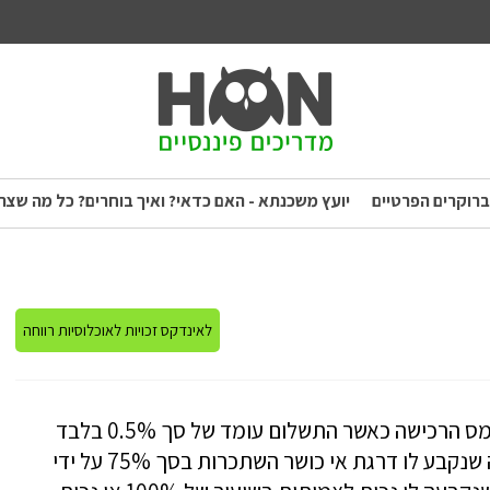
ברוקרים הפרטיים
יועץ משכנתא - האם כדאי? ואיך בוחרים? כל מה שצר
לאינדקס זכויות לאוכלוסיות רווחה
מה כוללת הזכאות?הזכאות כוללת הנחה בתשלום מס הרכישה כאשר התשלום עומד של סך 0.5% בלבד
משווי הרכישה.מי זכאי? אדם נכה בגילאי 18 ומעלה שנקבע לו דרגת אי כושר השתכרות בסך 75% על ידי