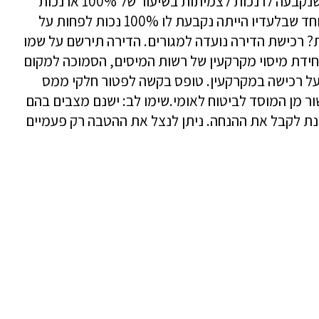
המוסד לביטוח לאומי. אדם נכה בגילאי 18 ומעלה שנקבעה לו נכות לצמיתות בשיעור של 100% או נכות
מצטברת של 90% עבור ליקויים שונים, בחישוב מיוחד שבלעדיו הייתה נקבעת לו 100% נכות לפחות על
ת? רכישת הדירה נועדה למגורים. הדירה תירשם על שמו
ידת מיסוי מקרקעין של רשות המיסים, הסמוכה למקום
על רכישה במקרקעין. טופס בקשה לפטור חלקי ממס
ור מן המוסד לביטוח לאומי.שימו לב: ישנם מצבים בהם
נת לקבל את ההנחה. ניתן לנצל את ההטבה רק פעמיים