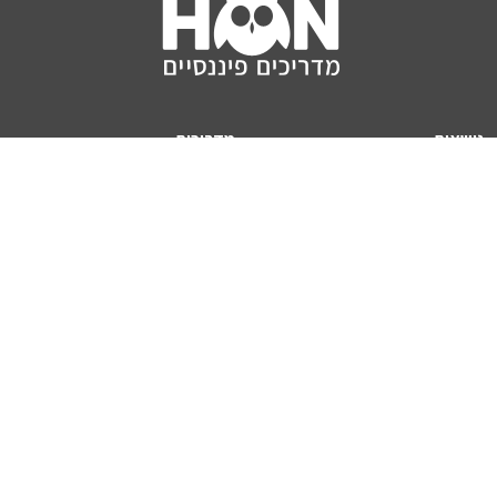
נושאים
מדריכים
HON TV
מדריכי דירה ומשכנתא
הלוואות
מדריכי השקעות
ביטוח
מדריכי צרכנות
מיסים
מדריכי פיקדונות
מחשבונים
אודותינו
מחשבון יוקר המחיה
תנאי שימוש באתר
כמה כסף יהיה לכם בפנסיה?
אודות האתר (ומי אנחנו)
מחשבון משכנתא
פרסום באתר
מחשבונים פופולריים
צור קשר