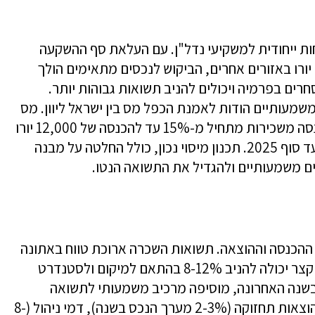
וחות ייחודית למשקיעי נדל"ן. עם העלאת סף ההשקעה
ל-800,000 יורו באזורים מרכזיים ו-400,000 יורו באזורים אחרים, הביקוש לנכסים מתאימים הולך
סחרים בפרמיה ויכולים להניב תשואות גבוהות יותר.
שמעותיים הודות לאמנת הכפל מס בין ישראל ליוון. מס
רכישה עומד על 3.09% מערך הנכס, מס הכנסה משכירות מתחיל מ-15% עד להכנסה של 12,000 יורו
בשנה, וקיים פטור ממע"מ על דירות חדשות עד סוף 2025. תכנון מיסוי נכון, כולל החלטה על מבנה
ים משמעותיים ולהגדיל את התשואה הנטו.
י ההכנסה וההוצאה. תשואות השכרה ארוכת טווח באתונה
נעות בין 4-6% בממוצע, בעוד השכרה לטווח קצר יכולה להניב 8-12% בהתאם למיקום ולסטנדרט
כס. עליית ערך הנכסים, שעמדה על 14% בשנה האחרונה, מוסיפה מרכיב משמעותי לתשואה
הכוללת. בחישוב התשואה יש להביא בחשבון הוצאות תחזוקה (2-3% מערך הנכס בשנה), דמי ניהול (8-