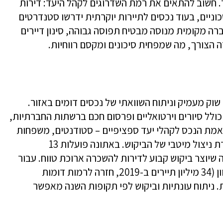
ומים באזור. חשוב להתאים את רמת השדרוגים לקהל היעד: דירות
וניים, בעוד נכסים לתיירות יוקרתית ידרשו סטנדרטים
חברה מקומית מנוסה מבטיח תפוסה גבוהה, סינון דיירים
 הצורך, מה שמפחית סיכונים ומקסם רווחיות.
וק מעמיק וניתוח השוואתי של נכסים דומים באזור.
לל סיורים וירטואליים ופרסום חכם ברשתות החברתיות,
אמת הנכס לקהלי יעד ספציפיים – סטודנטים, משפחות
צעירות, תיירים או נוודים דיגיטליים – מאפשרת ניצול מיטבי של הביקוש. באתונה פועלות 13
250,000 סטודנטים, מה שיוצר ביקוש קבוע לדירות להשכרה ארוכת טווח. עבור
השכרה לטווח קצר לתיירים, הזינוק בתיירות יוון (34 מיליון תיירים ב-2019, חזרה לרמות דומות
תיות. ניתוח עונתיות וביקוש לפי תקופות השנה מאפשר