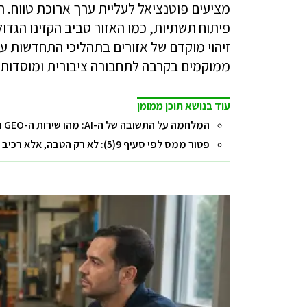
מציעים פוטנציאל לעליית ערך ארוכת טווח.
פיתוח תשתיות, כמו האזור סביב הקזינו הגדו
זיהוי מוקדם של אזורים בתהליכי התחדשות עיר
ממוקמים בקרבה לתחבורה ציבורית ומוסדות 
עוד בנושא תוכן ממומן
המלחמה על התשובה של ה-AI: מהו שירות ה-GEO ואיך הוא משפיע על השורה התחתונה של העסק?
פטור ממס לפי סעיף 9(5): לא רק הטבה, אלא רכיב בתכנון המס הכולל