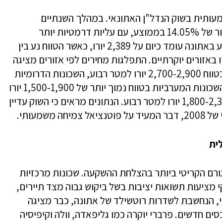
מעותית בשוק הנדל"ן האתונאי. במהלך השנתיים
האחרונות, מחירי הדירות באתונה זינקו בשיעור של 14.05% בממוצע, עם עליות דרמטיות יותר
באזורים מסוימים. המחיר הממוצע למטר רבוע באתונה עומד כיום על 2,389 יורו, כאשר הטווח נע בין
 יורו במרכז העיר לגבהים של 3,900 יורו באזורים יוקרתיים. התפלגות מחירים לפי אזורים מציגה
תמונה מורכבת: השכונות הצפוניות נסחרות בטווח 2,700-2,900 יורו למטר רבוע, השכונות הדרומיות
במחירים של 3,200-3,600 יורו למטר רבוע, השכונות המערביות בטווח נמוך יותר של 1,500-1,900 יורו
למטר רבוע, והשכונות המזרחיות נעות בין 1,800-2,300 יורו למטר רבוע. הנתונים מראים כי השוק עדיין
שמעותי.
ית
ורם הקריטי ביותר בהצלחת ההשקעה. שכונות מרכזיות
 מציעות תשואות יציבות בשל ביקוש גבוה מצד תיירים,
י, הנחשבת לשדרות רוטשילד של אתונה, כבר מציגה
 ומעלה לנכסים חדשים. פרברי יוקרה כמו גליפאדה, וולה וקיפיסיה