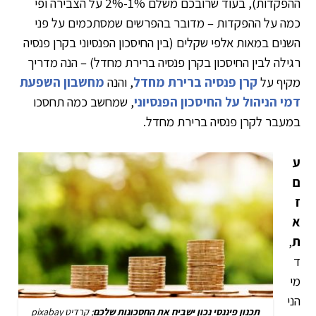
ההפקדות), בעוד שרובכם משלם 1%-2% על הצבירה ופי
כמה על ההפקדות – מדובר בהפרשים שמסתכמים על פני
השנים במאות אלפי שקלים (בין החיסכון הפנסיוני בקרן פנסיה
רגילה לבין החיסכון בקרן פנסיה ברירת מחדל) – הנה מדריך
מקיף על
קרן פנסיה ברירת מחדל
, והנה
מחשבון השפעת
דמי הניהול על החיסכון הפנסיוני
, שמחשב כמה תחסכו
במעבר לקרן פנסיה ברירת מחדל.
ע
ם
ז
א
ת
,
ד
מי
הני
תכנון פיננסי נכון ישביח את החסכונות שלכם
; קרדיט pixabay