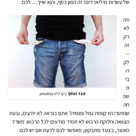
של עשרות מיליארדים! זה המון כסף, והוא שייך… לכם.
וזה
לא
רק
זה
–
לק
רו
בי
מ
אבד הכסף ;
קרדיט pixabay
שפ
חה
שנפטרו היו קופות גמל ופנסיה? אתם כנראה לא יודעים, ובעת
הצוואה וחלוקת הרכוש לא תמיד מודעים לכל הרכוש. משרד
האוצר, בצעד מתבקש, מאפשר לכם לדעת אם יש לכם