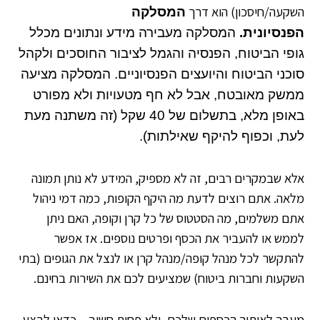
השקעה/חיסכון) הוא דרך
המסלקה
הפנסיונית.
המסלקה מעבירה מידע ונתונים מכלל
גופי הביטוח, הפנסיה והגמל לציבור החוסכים ולקהל
סוכני הביטוח והיועצים הפנסיוניים.
המסלקה מציעה
ממשק מאובטח, אבל לא חף מטעויות ולא מפורט
באופן מלא, בתשלום של 40 שקל (זה משתנה מעת
לעת, וכפוף להיקף שאילתות).
אלא שבמקרים רבים, זה לא מספיק, המידע לא נותן תמונה
מלאה. אתם רוצים לדעת מה היקף הקופות, כמה דמי ניהול
אתם משלמים, מה הסטטוס של כל קרן וקופה, האם ניתן
לממש או להעביר את הכסף ופרטים נוספים. אז אפשר
להתקשר לכל מנהל קופה/מנהל קרן או לנצל את הגופים (בתי
השקעות וחברות ביטוח) שמציעים לכם את השירות בחינם.
מעבר לאיתור הכספים שלכם, ולא פחות חשוב – כדאי לבצע