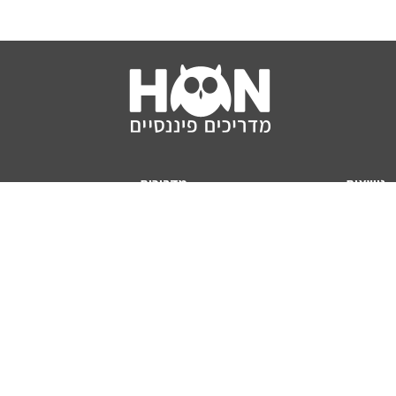
נושאים
מדריכים
HON TV
מדריכי דירה ומשכנתא
הלוואות
מדריכי השקעות
ביטוח
מדריכי צרכנות
מיסים
מדריכי פיקדונות
מחשבונים
אודותינו
מחשבון יוקר המחיה
תנאי שימוש באתר
כמה כסף יהיה לכם בפנסיה?
אודות האתר (ומי אנחנו)
מחשבון משכנתא
פרסום באתר