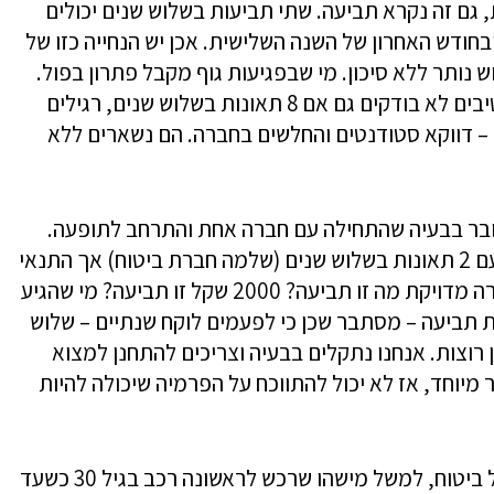
 גם זה נקרא תביעה. שתי תביעות בשלוש שנים יכולים
ודש האחרון של השנה השלישית. אכן יש הנחייה כזו של
ש נותר ללא סיכון. מי שבפגיעות גוף מקבל פתרון בפול.
בחברות חשמל, עובדי מדינה, חברים בקולקטיבים לא בודקים גם אם 8 תאונות בשלוש שנים, רגילים
' – דווקא סטודנטים והחלשים בחברה. הם נשארים ללא
דובר בבעיה שהתחילה עם חברה אחת והתרחב לתופעה.
כיום יש רק חברה אחת שמוכנה לבטח נהגים עם 2 תאונות בשלוש שנים (שלמה חברת ביטוח) אך התנאי
שכל תביעה לא תעבור 10,000 שקל. אין הגדרה מדויקת מה זו תביעה? 2000 שקל זו תביעה? מי שהגיע
 תביעה – מסתבר שכן כי לפעמים לוקח שנתיים – שלוש
 רוצות. אנחנו נתקלים בבעיה וצריכים להתחנן למצוא
 מיוחד, אז לא יכול להתווכח על הפרמיה שיכולה להיות
"גם נהג מעל גיל 26 ללא עבר ביטוחי לא יקבל ביטוח, למשל מישהו שרכש לראשונה רכב בגיל 30 כשעד