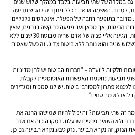
 גם במקרה של שתי תביעות בלבד במהלך שלוש שנים
ות, למידת האשמה או אם בכלל ניתן היה להגיש תביעה
. מדובר בתופעה רחבה של הפעלת אינטרסים כלכליים
רות הביטוח, אך מכאן ועד פגיעה כה קשה בנהגים, שאין
חלופות אחרות – חושפים נהגים לסכנות גדולות. הגיעה אליי פניה של אדם שהיה מבוטח 30 שנים ללא
שלוש שנים והוא נותר ללא ביטוח צד ג'. זה כשל שאסור
שובות חלקיות לוועדה – "חברות הביטוח יש להן מדיניות
חר שתי תביעות נחסמת האפשרות האוטומטית לקבלת
לט. ניסינו למצוא פתרון למסורבי ביטוח. יש לנו סמכות ומגדירים
ל או לא מבוטחים".
"מה זה שתי תביעות? זה יכול להיות שמישהו החנה את
אך ברח ולא השאיר פרטים שנעלם. במקרה כזה אם אדם
 הנזק, זה נקרא תביעה. נזק טבע נקרא תביעה גם כן.