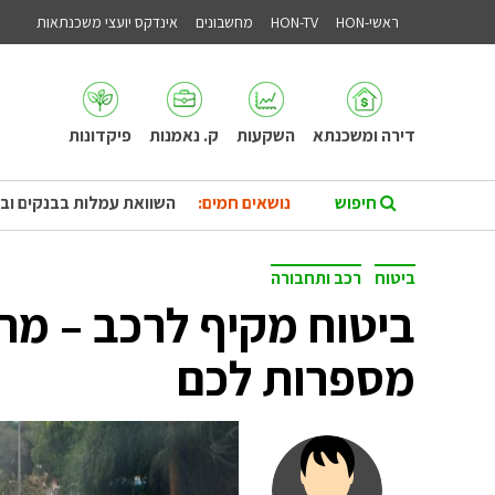
ראשי-HON
HON-TV
מחשבונים
אינדקס יועצי משכנתאות
דירה ומשכנתא
השקעות
ק. נאמנות
פיקדונות
נושאים חמים:
השוואת עמלות בבנקים וב
ביטוח
רכב ותחבורה
ביטוח מקיף לרכב – מה
מספרות לכם