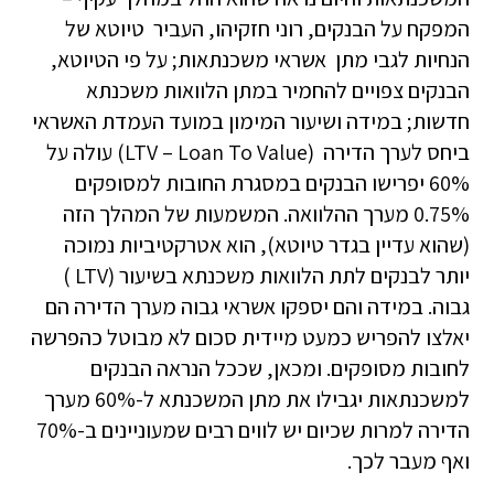
המפקח על הבנקים, רוני חזקיהו, העביר טיוטא של
הנחיות לגבי מתן אשראי משכנתאות; על פי הטיוטא,
הבנקים צפויים להחמיר במתן הלוואות משכנתא
חדשות; במידה ושיעור המימון במועד העמדת האשראי
ביחס לערך הדירה (LTV – Loan To Value) עולה על
60% יפרישו הבנקים במסגרת החובות למסופקים
0.75% מערך ההלוואה. המשמעות של המהלך הזה
(שהוא עדיין בגדר טיוטא), הוא אטרקטיביות נמוכה
יותר לבנקים לתת הלוואות משכנתא בשיעור (LTV )
גבוה. במידה והם יספקו אשראי גבוה מערך הדירה הם
יאלצו להפריש כמעט מיידית סכום לא מבוטל כהפרשה
לחובות מסופקים. ומכאן, שככל הנראה הבנקים
למשכנתאות יגבילו את מתן המשכנתא ל-60% מערך
הדירה למרות שכיום יש לווים רבים שמעוניינים ב-70%
ואף מעבר לכך.