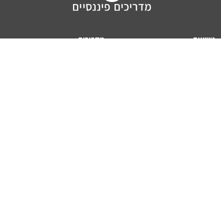
נושאים
מדריכים
HON TV
מדריכי דירה ומשכנתא
הלוואות
מדריכי השקעות
ביטוח
מדריכי צרכנות
מיסים
מדריכי פיקדונות
מחשבונים
אודותינו
מחשבון יוקר המחיה
תנאי שימוש באתר
כמה כסף יהיה לכם בפנסיה?
אודות האתר (ומי אנחנו)
מחשבון משכנתא
פרסום באתר
מחשבונים פופולריים
צור קשר