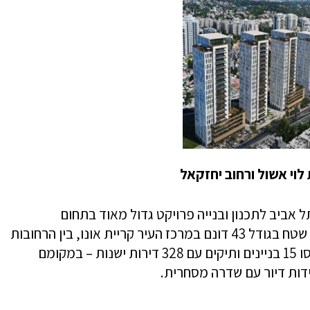
ית של תל אביב לתכנון ובנייה פרויקט גדול מאוד בתחום
ההתחדשות העירונית בישראל: פינוי-בינוי של שטח בגודל 43 דונם במרכז העיר קריית אונו, בין הרחובות
לוי אשכול ממערב ורחוב יחזקאל מדרום. ייהרסו 15 בניינים ותיקים עם 328 דירות ישנות – במקומם