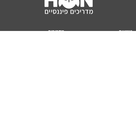
נושאים
מדריכים
HON TV
מדריכי דירה ומשכנתא
הלוואות
מדריכי השקעות
ביטוח
מדריכי צרכנות
מיסים
מדריכי פיקדונות
מחשבונים
אודותינו
מחשבון יוקר המחיה
תנאי שימוש באתר
כמה כסף יהיה לכם בפנסיה?
אודות האתר (ומי אנחנו)
מחשבון משכנתא
פרסום באתר
מחשבונים פופולריים
צור קשר