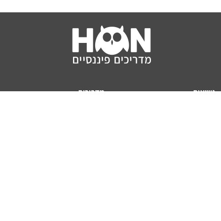
נושאים
מדריכים
HON TV
מדריכי דירה ומשכנתא
הלוואות
מדריכי השקעות
ביטוח
מדריכי צרכנות
מיסים
מדריכי פיקדונות
מחשבונים
אודותינו
מחשבון יוקר המחיה
תנאי שימוש באתר
כמה כסף יהיה לכם בפנסיה?
אודות האתר (ומי אנחנו)
מחשבון משכנתא
פרסום באתר
מחשבונים פופולריים
צור קשר