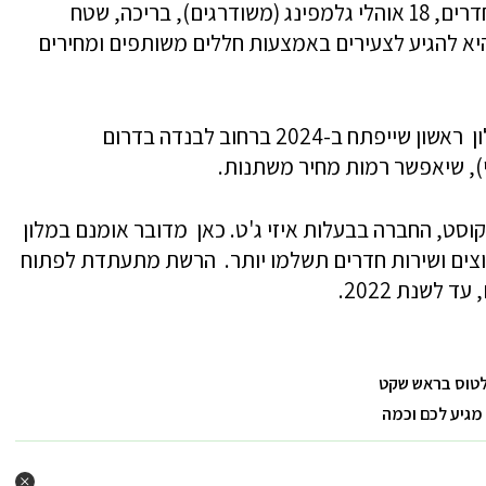
נופש שיוקם ב"מגדל . כפר הנופש יכלול 82 חדרים, 18 אוהלי גלמפינג (משודרגים), בריכה, שטח
יא להגיע לצעירים באמצעות חללים משותפים ומחירים
גם קבוצת מיינינגנגר הגרמנית הכריזה על מלון ראשון שייפתח ב-2024 ברחוב לבנדה בדרום
י), שיאפשר רמות מחיר משתנות.
קוסט, החברה בבעלות איזי ג'ט. כאן מדובר אומנם במלון
רוצים ושירות חדרים תשלמו יותר. הרשת מתעתדת לפתוח
לטוס בראש שקט
מגיע לכם וכמה