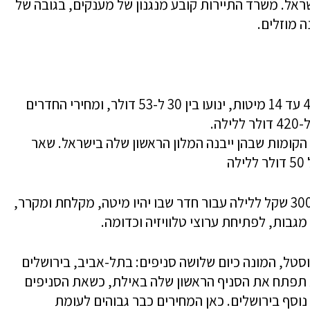
אל. משרד התיירות קובע מנגנון של מענקים, בגובה של
.מחירי החדרים המשותפים בסלינה,הכוללים 4 עד 14 מיטות, ינועו בין 30 ל-53 דולר, ומחירי החדרים
– מייינינגר תציע 800 מיטות בתשע מתוך 28 הקומות שבהן ייבנה המלון הראשון שלה בישראל. שאר
באיזי הוטל משלמים מחיר בסיס שיתחיל בכ-300 שקל ללילה עבור חדר שבו יהיו מיטה, מקלחת ומקרר,
גבות, לפתיחת ערוצי טלוויזיה וכדומה.
ל, המונה כיום שלושה סניפים: בתל-אביב, בירושלים
ראת פסח, באפריל 2020, הרשת תפתח את הסניף הראשון שלה באילת, כשאת הסניפים
וסף בירושלים. כאן המחירים כבר גבוהים לעומת