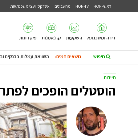
ראשי-HON
HON-TV
מחשבונים
אינדקס יועצי משכנתאות
דירה ומשכנתא
השקעות
ק. נאמנות
פיקדונות
נושאים חמים:
השוואת עמלות בבנקים וב
תיירות
הוסטלים הופכים לפתרון