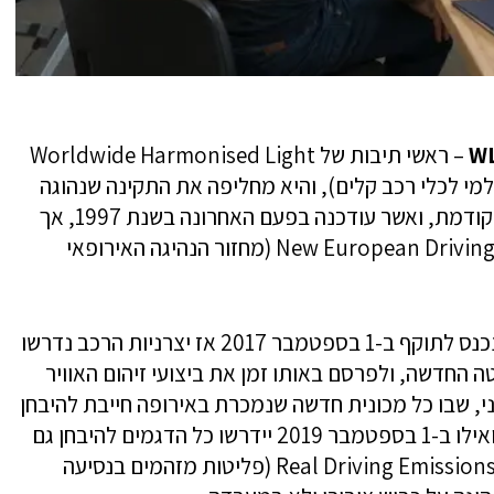
W
– ראשי תיבות של Worldwide Harmonised Light
V (תהליך תקינה עולמי לכלי רכב קלים), והיא מחליפה את התקינה שנהוגה
באירופה מאז תחילת שנות ה-80 של המאה הקודמת, ואשר עודכנה בפעם האחרונה בשנת 1997, אך
, ראשי תיבות של New European Driving Cycle (מחזור הנהיגה האירופאי
השלב הראשן של מהפך תקינת זיהום האוויר נכנס לתוקף ב-1 בספטמבר 2017 אז יצרניות הרכב נדרשו
 החדשה, ולפרסם באותו זמן את ביצועי זיהום האוויר
י, שבו כל מכונית חדשה שנמכרת באירופה חייבת להיבחן
לפי השיטה החדשה, נכנס לתוקף לאחר מכן, ואילו ב-1 בספטמבר 2019 יידרשו כל הדגמים להיבחן גם
במבחן נוסף, שנקרא RDE – ראשי תיבות של Real Driving Emissions (פליטות מזהמים בנסיעה