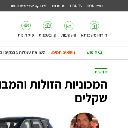
ראשי-HON
HON-TV
מחשבונים
אינדקס יועצי משכנתאות
דירה ומשכנתא
השקעות
ק. נאמנות
פיקדונות
נושאים חמים:
השוואת עמלות בבנקים וב
חדשות
המכוניות הזולות והמבו
שקלים