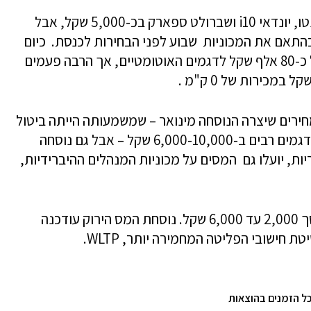
לפי הנוסחה החדשה – יגדל המס על קיה פיקנטו, יונדאי i10 ושברולט ספארק בכ-5,000 שקל, אבל
ו בהתאם את המכוניות שבוע לפני הבחירות לכנסת. כיום
שלוש המכוניות נמכרות במחירים רשמיים של כ-80 אלף שקל לדגמים האוטומטיים, אך הרבה פעמים
ירים שיצרה הנוסחה מינואר – שמשמעותה הייתה ביטול
מוחלט של הטבות המס לרכב היברידי, וייקור דגמים רבים ב-6,000-10,000 שקל – אבל גם נוסחה
ות, יועלו גם המסים על מכוניות המנהלים ההיברידיות,
דגמי בנזין רבים צפיים לספוג העלאת מס בסך 2,000 עד 6,000 שקל. נוסחת המס הירוק עודכנה
 חישובי הפליטה המחמירה יותר, WLTP.
כל הזמנים בהוצאות