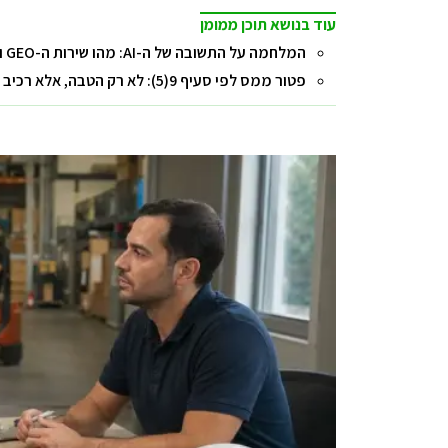
עוד בנושא תוכן ממומן
המלחמה על התשובה של ה-AI: מהו שירות ה-GEO ואיך הוא משפיע על השורה התחתונה של העסק?
פטור ממס לפי סעיף 9(5): לא רק הטבה, אלא רכיב בתכנון המס הכולל