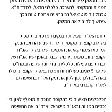
מצב המשק יציב ותנאי הרקע תומכים בהשקעה בשוק
המניות והמקומי. להערכת כלכלני הראל, למדד ת"א
טכנולוגיה פוטנציאל רב בראייה ארוכת טווח בכך
שימשיך להוביל את המשק.
תחום האג"ח: פעילות הבנקים המרכזיים תומכת
בשילוב קונצרני מקומי ודולרי. השבוע הרחיב הבנק
המרכזי האמריקאי את התמיכה שלו בשוק האג"ח
הקונצרניות. מעתה, ירכוש הבנק באופן ישיר אג"ח של
חברות עם פעילות כלכלית, בדירוג השקעה ובמח"מ
של עד 5 שנים. פעילות זו תומכת באפיק הקונצרני כולו
בארה"ב ולכן נכון לגוון את תיק האג"ח בחשיפה גם
לאג"ח קונצרני בארה"ב.
הכלכלנים מציעים כי בתקופה הנוכחית מומלץ לאזן בין
נכסים במניות ובאג"ח מישראל וארה"ב. את החשיפה