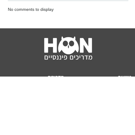
No comments to display
נושאים
מדריכים
HON TV
מדריכי דירה ומשכנתא
הלוואות
מדריכי השקעות
ביטוח
מדריכי צרכנות
מיסים
מדריכי פיקדונות
מחשבונים
אודותינו
מחשבון יוקר המחיה
תנאי שימוש באתר