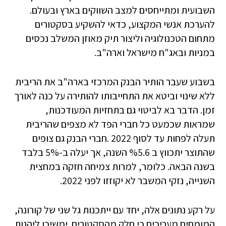
השבועית ומתייחסים למצב השווקים בארץ ובעולם.
להערכת אנשי המקצוע, כדאי להשקיע בסקטורים
מתחום הטכנולוגיה וליצור תיק מאוזן המשלב נכסים
במניות ובאג"ח מישראל וארה"ב.
בשבוע שעבר הותיר הבנק המרכזי בארה"ב את הריבית
ללא שינוי וביטא את התחייבותו להותירה על כנה לאורך
זמן. הדבר בא לביטוי גם בתחזיות המעודכנות,
שמראות שכמעט כל חברי הפד לא מצפים שהריבית
תעלה לפחות עד לסוף 2022 .חברי הבנק גם צופים
שהתוצר יתכווץ ב %5.6 השנה, אך יעלה ב-5% בלבד
בשנה הבאה. כלומר, למרות צמיחה חזקה במחצית
השנייה, נזקי המשבר לא יקוזזו לפני 2022.
על רקע נתונים אלה, יחד עם ייתכנות גל שני של קורונה,
המומחים מעריכים כי חלק מהסקטורים ימשיכו ליהנות