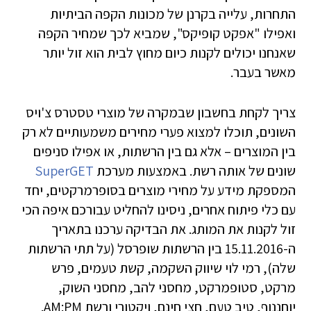
התחרות, עלייה בקרנן של מכונות הקפה הביתיות
ואפילו "אפקט קופיקס", שמביא לכך שמחיר הקפה
שאנחנו יכולים לקנות כיום מחוץ לבית הוא זול יותר
מאשר בעבר.
צריך לקחת בחשבון שבמקרה של מוצרי טסטרס צ'ויס
השונים, תוכלו למצוא פערי מחירים משמעותיים לא רק
בין המוצרים – אלא גם בין הרשתות, או אפילו סניפים
שונים של אותה רשת. באמצעות מערכת
SuperGET
המספקת מידע על מחירי מוצרים בסופרמרקטים, יחד
עם כלי פיתוח אחרים, ניסינו להחליט עבורכם איפה הכי
זול לקנות את המותג. את הבדיקה ערכנו בתאריך
ה-15.11.2016 בין הרשתות שופרסל (על תתי הרשתות
שלה), רמי לוי שיווק השקמה, קשת טעמים, פרש
מרקט, סטופמרקט, מחסני להב, מחסני השוק,
יוחננוף, טיב טעם, חצי חינם, ויקטורי ורשת AM:PM.