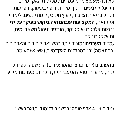
 על ידי
נשים:
חינוך מיוחד, ריפוי בעיסוק, הפרעות
רי, בריאות הציבור, ייעוץ חינוכי, לימודי נשים, לימודי
ומת זאת,
המקצועות שבהם היה ביקוש בעיקר על ידי
הנדסת אלקטרו-אופטיקה, הנדסה וניהול משאבי מים,
ת אלקטרוניקה.
עמדים
הערבים
נמוכים יותר בהשוואה ליהודים והאחרים הן
באוניברסיטאות (48.4% לעומת 68.3%, בהתאמה) והן במכללות האקדמיות (63.6% לעומת
 הערבים
(יותר מחצי מהמועמדים) היו: שפה וספרות
נות, מדעי הרפואה המעבדתית, רוקחות, מערכות מידע
בשנת תשע”ז (2016/17) הגישו 31.9 אלף מועמדים 41.9 אלף טופסי הרשמה ללימודי תואר ראשון