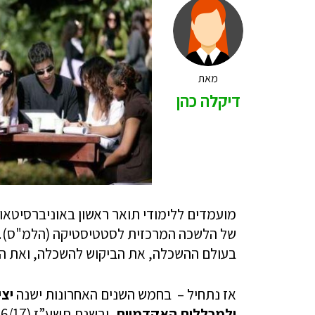
מאת
דיקלה כהן
מועמדים ללימודי תואר ראשון באוניברסיטא
של הלשכה המרכזית לסטטיסטיקה (הלמ"ס). ה
בעולם ההשכלה, את הביקוש להשכלה, ואת הכי
אז נתחיל – בחמש השנים האחרונות ישנה
יצי
ולמכללות האקדמיות
, ובשנת תשע”ז (2016/17) הם עמדו על 31.9 אלף ועל 43.2 אלף, בהתאמה.