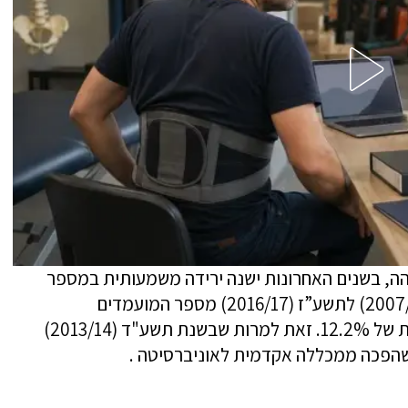
, בשנים האחרונות ישנה ירידה משמעותית במספר
המועמדים לאוניברסיטאות. בין תשס"ח (2007/08) לתשע”ז (2016/17) מספר המועמדים
לאוניברסיטאות ירד ב-4.5 אלף – ירידה כוללת של 12.2%. זאת למרות שבשנת תשע"ד (2013/14)
שהפכה ממכללה אקדמית לאוניברסיטה .