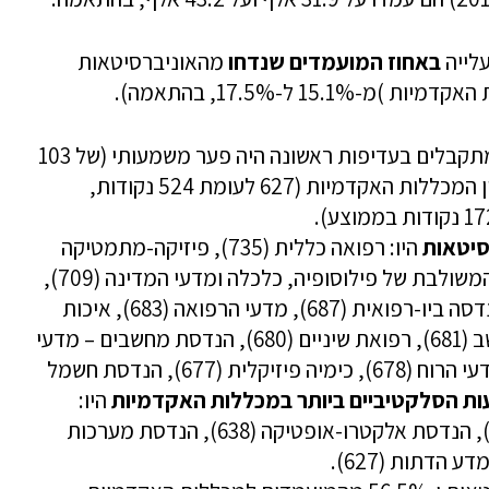
באחוז המועמדים שנדחו
מהאוניברסיטאות
של המתקבלים בעדיפות ראשונה היה פער משמעותי (של 103
נקודות בממוצע) בין האוניברסיטאות לבין המכללות האקדמיות (627 לעומת 524 נקודות,
סיטאות
היו: רפואה כללית (735), פיזיקה-מתמטיקה
(720), מדעי הקוגניציה (713), התוכנית המשולבת של פילוסופיה, כלכלה ומדעי המדינה (709),
חישוב ועיבוד מידע-מדעי המוח (696), הנדסה ביו-רפואית (687), מדעי הרפואה (683), איכות
הסביבה ומשאבי טבע (681), מדעי המחשב (681), רפואת שיניים (680), הנדסת מחשבים – מדעי
המחשב (680), התכנית הרב תחומית במדעי הרוח (678), כימיה פיזיקלית (677), הנדסת חשמל
ת הסלקטיביים ביותר במכללות האקדמיות
היו:
התוכנית הרב-תחומית במדעי הרוח (652), הנדסת אלקטרו-אופטיקה (638), הנדסת מערכות