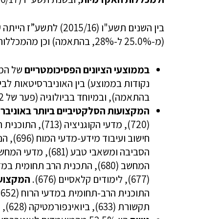
בין השנים תשע"ו (2015/16) לתשע”ז הייתה עלייה
(מ-25.0% ל-28%, בהתאמה) וכן מהמכללות האקדמיות )מ-15.1% ל-17.5%, בהתאמה).
בממוצעי הציונים הפסיכומטריים
בהתאמה), ובמיוחד בביולוגיה (פער של 172 נקודות בממוצע).
המקצועות הסלקטיביים ביותר באוניבר
(677), לימודים קלאסיים (676).
המקצועו
תקשורת (633), ביואינפורמטיקה (628), מדע הדתות (627).