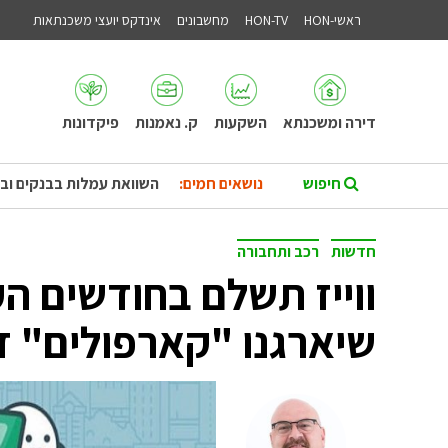
ראשי-HON
HON-TV
מחשבונים
אינדקס יועצי משכנתאות
דירה ומשכנתא
השקעות
ק. נאמנות
פיקדונות
נושאים חמים:
השוואת עמלות בבנקים וב
חדשות
רכב ותחבורה
ווייז תשלם בחודשים הק
שיארגנו "קארפולים" 