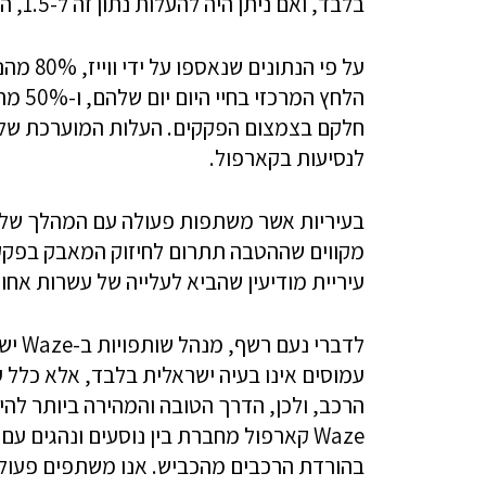
בלבד, ואם ניתן היה להעלות נתון זה ל-1.5, הגודש בכבישי ישראל היה פוחת בצורה ניכרת.
על פי ה
הלחץ 
חלקם בצמצום הפקקים. העלות המוערכת של המ
לנסיעות בקארפול.
בעיריות אשר משתפות פעולה עם המהלך של וו
מקווים שההטבה תתרום לחיזוק המאבק בפקקים.
עיריית מודיעין שהביא לעלייה של עשרות אחוז
לדברי
עמוסים אינו בעיה ישראלית בלבד, אלא כלל 
הרכב, ולכן, הדרך הטובה והמהירה ביותר ל
Waze קארפול מחברת בין נוסעים ונהגים 
בהורדת הרכבים מהכביש. אנו משתפים פעולה 