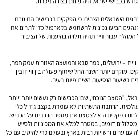
נתונים שנאספו על ידי ווייז, 80% מהנהגים הישראלים הצהירו כי הפקקים בכבישים הם גורם
המרכזי בחיי היום יום שלהם, ו-50% מהנהגים הביעו נכונות להשתמש בקארפול כדי לתרום את
הלך עבור ווייז תהיה תלויה בהיענות של הציבור
ייז – ירושלים, כפר סבא והמועצה האזורית עמק חפר,
 מוקדם יותר השנה החל שיתוף פעולה בין ווייז ובין
ים בשיעור הנסיעות השיתופיות בעיר.
 נעם רשף, מנהל שותפויות ב-Waze ישראל, "המצב הנוכחי, שבו הכבישים רק נעשים יותר ויותר
עולמית. הרחבת התשתיות לא עומדת בקצב גידול כלי
הילחם בפקקים היא לצמצם את מספר הרכבים על הכביש.
עם מסלולים דומים, במטרה למלא את המכוניות ולסייע
עם ערים ורשויות רבות בארץ ובעולם כדי להיטיב עם כל