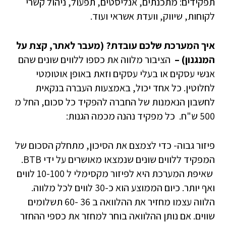
תפקידים: מתכנתים, אנליסטים, תפעול, ניהול קשרי
לקוחות, שיווק, וועדת אשראי ועוד.
איך המערכת שלכם עובדת? (מעבר לאתר, קצת על
המנגנון) –
הציבור מלווה את כספו ללווים שונים שהם
אנשי עסקים או בעלי עסקים וזאת באופן אוטומטי
לחלוטין. כל אחד יכול, באמצעות העברה בנקאית
לחשבון הנאמנות של החברה להפקיד כל סכום, החל מ
500 ש"ח. כל מפקיד נהנה מכמה הגנות:
פיזור גבוה- כדי לצמצם את הסיכון, מתחלק הסכום של
המפקיד ללווים שונים שנמצאו מאושרים על ידי BTB.
שאיפת המערכת היא לפיזור מקסימלי ל 10-100 לווים
ואף יותר. כיום הממוצע הוא כ-30 לווים לכל מלווה.
הלווה עצמו מחזיר את ההלוואה ב 36 -60 תשלומים
שווים. אם נותן ההלוואה בוחר למחזר את כספי ההחזר