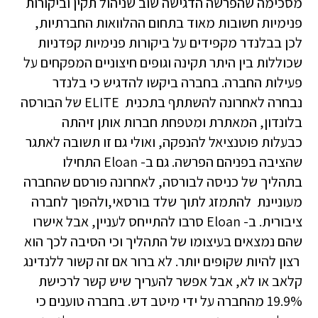
מסכימה שהפרשה הדגישה שוב שניהול תקין וביקורות
פנימיות חשובות מאוד בתחום ההלוואות החברתיות,
לכן בבלנדר מקפידים על ביקורות פנימיות קפדניות
שכוללות בין היתר תקינה וגופים חיצוניים המפקחים על
פעילות החברה. בחברה ביקשו להדגיש כי בלנדר
נבחרה לאחרונה להשתתף בתכנית ELITE של הבורסה
בלונדון, המאתרת ומטפחת חברות אותן זיהתה
כבעלות פוטנציאל להנפקה, ואולי גם זו תשובה לאתגר
שהציבה בפניהם הפרשה. גם ב- Eloan התחילו
בתהליך של כניסה לבורסה, לאחרונה פורסם שהחברה
מעוניינת להתמזג לתוך שלד בורסאי,ולהפוך לחברה
ציבורית. ב- Eloan סרבו להתייחס לעניין, אבל אישרו
שהם נמצאים בעיצומו של התהליך וכי הסיבה לכך הוא
רצון להיות שקופים יותר. לא ברור אם זה קשור ללנדינג
קלאב או לא, אבל אפשר להעריך שיש קשר לרכישת
19.9% מהחברה על ידי מיטב דש. בחברה טוענים כי