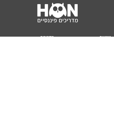
נושאים
מדריכים
HON TV
מדריכי דירה ומשכנתא
הלוואות
מדריכי השקעות
ביטוח
מדריכי צרכנות
מיסים
מדריכי פיקדונות
מחשבונים
אודותינו
מחשבון יוקר המחיה
תנאי שימוש באתר
כמה כסף יהיה לכם בפנסיה?
אודות האתר (ומי אנחנו)
מחשבון משכנתא
פרסום באתר
מחשבונים פופולריים
צור קשר