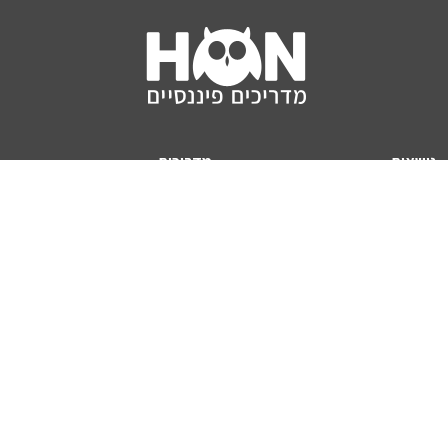
נושאים
מדריכים
HON TV
מדריכי דירה ומשכנתא
הלוואות
מדריכי השקעות
ביטוח
מדריכי צרכנות
מיסים
מדריכי פיקדונות
מחשבונים
אודותינו
מחשבון יוקר המחיה
תנאי שימוש באתר
כמה כסף יהיה לכם בפנסיה?
אודות האתר (ומי אנחנו)
מחשבון משכנתא
פרסום באתר
מחשבונים פופולריים
צור קשר