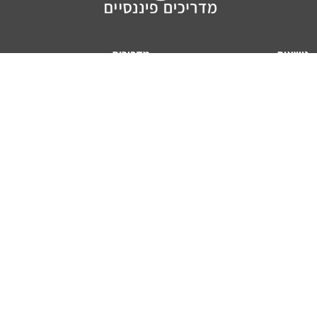
נושאים
מדריכים
HON TV
מדריכי דירה ומשכנתא
הלוואות
מדריכי השקעות
ביטוח
מדריכי צרכנות
מיסים
מדריכי פיקדונות
מחשבונים
אודותינו
מחשבון יוקר המחיה
תנאי שימוש באתר
כמה כסף יהיה לכם בפנסיה?
אודות האתר (ומי אנחנו)
מחשבון משכנתא
פרסום באתר
מחשבונים פופולריים
צור קשר