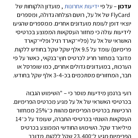
עדכון
– על פי
ידיעות אחרונות
, מועדון הלקוחות של
FlyCard של אל על, רושם הצלחה גדולה, ומספרים
יוצאי דופן לעומת מועדונים אחרים. ממספרים שהגיעו
לידיעות עולה כי מחזור העסקאות הממוצע בכרטיסי
האשראי של אל על (פליי־קארד רגיל ופליי־קארד
פרימיום) עומד על 9.5 אלף שקל שקל בחודש ללקוח.
מדובר במחזור חריג לכרטיס חוץ־בנקאי, כאשר על פי
הערכות, במועדונים גדולים אחרים, כמו שופרסל או
חבר, המחזורים מסתכמים בכ-3-4 אלף שקל בחודש.
רועי ברגמן מידיעות מוסר כי – "השימוש הגבוה
בכרטיסי האשראי של אל על מגיע מכרטיס הפרימיום.
הרכישות בכרטיס הפרימיום מהוות כ־25% ממחזור
העסקאות השנתי בכרטיסי החברה, שעומד על כ־14
מיליארד שקל. השימוש החודשי הממוצע בכרטיס
הפרימיום מגיע ל־23,400 שקל ללקוח. מדובר