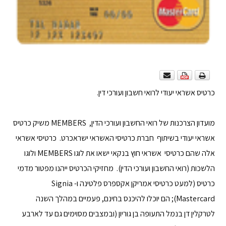
כרטיס אשראי יעודי לרואי חשבון ועורכי דין.
מועדון הצרכנות של רואי החשבון ועורכי הדין, MEMBERS משיק כרטיס
אשראי יעודי בשיתוף חברת כרטיסי האשראי ישראכרט. כרטיסי אשראי
אלה שהם כרטיסי אשראי חוץ בנקאי ישאו את לוגו MEMBERS ולוגו
הלשכות (רואי החשבון ועורכי הדין). מחזיקי הכרטיס ייהנו מפטור מדמי
כרטיס (למעט כרטיסי אמריקן אקספרס פלטינה ו- Signia
Mastercard); הם יוכלו להיכנס בחינם, פעמיים במהלך השנה
לטרקלין דן בנמל התעופה בן גוריון (ובמצבים מסוימים גם עד לארבע