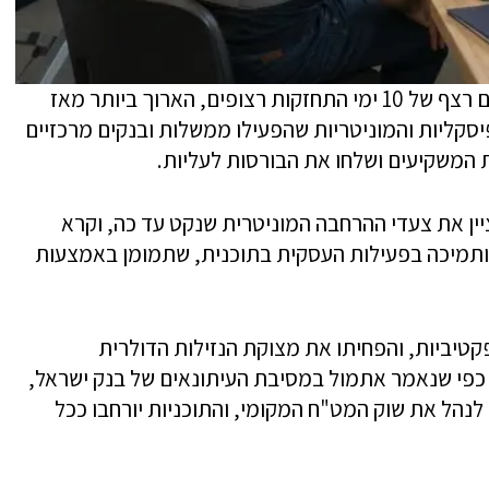
"בנוסף לכך, הדולר נחלש אתמול בעולם וסיים רצף של 10 ימי התחזקות רצופים, הארוך ביותר מאז
ה הפיסקליות והמוניטריות שהפעילו ממשלות ובנקים מרכזיים
 המשקיעים ושלחו את הבורסות לעליות.
יין את צעדי ההרחבה המוניטרית שנקט עד כה, וקרא
תמיכה בפעילות העסקית בתוכנית, שתמומן באמצעות
פקטיביות, והפחיתו את מצוקת הנזילות הדולרית
פי שנאמר אתמול במסיבת העיתונאים של בנק ישראל,
לנהל את שוק המט"ח המקומי, והתוכניות יורחבו ככל