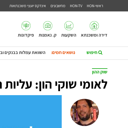
ראשי-HON
HON-TV
מחשבונים
אינדקס יועצי משכנתאות
דירה ומשכנתא
השקעות
ק. נאמנות
פיקדונות
נושאים חמים:
השוואת עמלות בבנקים וב
שוק ההון
לאומי שוקי הון: עליות 