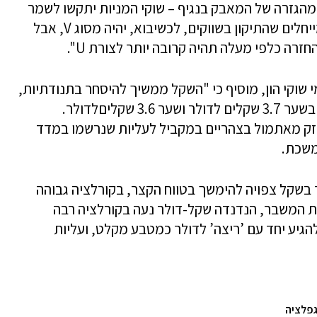
הגזרה של המאבק בנגיף – שוקי המניות יתקשו לשמר
את המגמה החיובית לאורך זמן. המשקיעים מייחלים שהתיקון בשווקים, לכשיבוא, יהיה מסוג V, אבל
רה כלפי מעלה תהיה קרובה יותר לצורת U".
י שוקי הון, מוסיף כי "השקל ממשיך להיסחר בתנודתיות,
ובשלושת הימים האחרונים הספיק לבקר כבר בשער 3.7 שקלים לדולר ושער 3.6 שקליםלדולר.
זק מאתמול בצהריים במקביל לעליות שנרשמו במדד
משכת.
שקל צפויה להימשך בטווח הקצר, בקורלציה גבוהה
לת המשבר, הנדנדה שקל-דולר נעה בקורלציה רבה
להגיע יחד עם ’ריצה’ לדולר כמטבע מקלט, ועליות
גפלציה