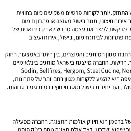
התחזק. יותר לקוחות פרטיים משקיעים כיום בחוויית
אירוח חיצוני, תנור בישול מעוצב או פתרון חימום
 מבקשת למצב את עצמה מחדש לא רק כיבואנית של
תרונות לבית: חימום, בישול, אירוח ועיצוב.
ת מגוון המותגים והמוצרים, בין היתר באמצעות חיזוק
 חדשות. החברה מייצגת בישראל מותגים בינלאומיים
ינים ותנורי הבישול, ובהם Godin, Bellfires, Hergom, Steel Cucine, Nordica,
ם נוספים. השאיפה היא להציע ללקוחות מגוון רחב יותר של פתרונות,
לר, ועד יחידות בישול ומטבחי חוץ ברמות גימור גבוהות.
ל ברפמן הוא חיזוק אולמות התצוגה. החברה מפעילה
ר שיפוץ ושדרוג, לצד אולם תצוגה נוסף בצ’ק פוסט