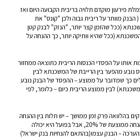
ת פירעון מוקדם תלויה בריבית הקבועה היום ואז
הבנק מוותר על ריבית גבוה ולכן "קונס" את
נתא (ככל שהזמן קצר יותר, "הנזק" לבנק קטן
 המשכנתא (ככל שהיא וותיקה יותר, כך ההנחה על
ות אותו על הפסדי הכנסות הריבית כתוצאה ממחזור
 נובע מהפער בין הרייבת של המשכנתא לבין
לים כך שמדובר על ממוצע – ההפסד של הבנק נובע
שכנתא) לבין ממוצע הריבית כיום – כלומר, לפי
ים בהלוואה פרק זמן ממושך – יש תלות בין ההנחה
לבין תקופת המשכנתא. כאן בחישוב נלקחה הנחה ממוצעת של 20%, אבל בפועל היא יכולה
ר בהערכה – הבנק עצמו(בהתאם להנחיות בנק ישראל)