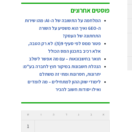
פוסטים אחרונים
המלחמה על התשובה של ה-AI: מהו שירות
ה-GEO ואיך הוא משפיע על השורה
התחתונה של העסק?
פטור ממס לפי סעיף 9(5): לא רק הטבה,
אלא רכיב בתכנון המס הכולל
תואר בחשבונאות – עם מה אפשר לשלב
הנהלת חשבונות במיקור חוץ לחברה בע"מ:
יתרונות, חסרונות ומתי זה משתלם
לימודי שוק ההון למתחילים – מה לומדים
ואילו יסודות חשוב להכיר
א
ב
ג
ד
ה
ו
ש
1