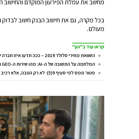
מחשב את עמלת הפירעון המוקדם והחישוב הז
בכל מקרה, גם את חישוב הבנק חשוב לבדוק ול
מעולם.
קראו עוד ב"הון"
השוואת מחירי סלולר 2019 – ככה תדעו איזו חברה לבחור (והמעבר פשוט)!
המלחמה על התשובה של ה-AI: מהו שירות ה-GEO ואיך הוא משפיע על השורה התחתונה של העסק?
פטור ממס לפי סעיף 9(5): לא רק הטבה, אלא רכיב בתכנון המס הכולל