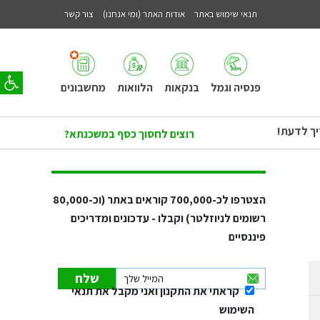
תנאי שימוש באתר
אודות האתר (ומי אנחנו)
צור קשר
פתח סר
פנסיה וגמל
בנקאות
הלוואות
מחשבונים
יך לדעת!
רוצים לחסוך כסף במשכנתא?
הצטרפו לכ-
700,000
קוראים באתר (וכ-
80,000
רשומים לניוזלטר) וקבלו - עדכונים ומדריכים
פיננסיים
קראתי את התקנון ואני מקבל את תנאי
השימוש