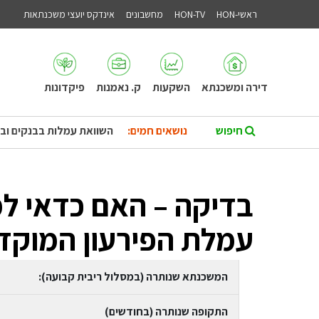
ראשי-HON
HON-TV
מחשבונים
אינדקס יועצי משכנתאות
דירה ומשכנתא
השקעות
ק. נאמנות
פיקדונות
נושאים חמים:
השוואת עמלות בבנקים וב
בדיקה – האם כדאי ל
עמלת הפירעון המוקד
המשכנתא שנותרה (במסלול ריבית קבועה):
התקופה שנותרה (בחודשים)