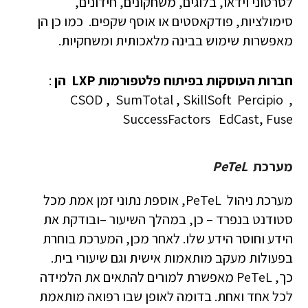
לסרטוני וידאו, בלוגים, משחקונים, חידונים,
סימולציות, פודקאסטים או אוסף שקפים. כמו כן הן
מאפשרות שימוש בבינה מלאכותית ומשחקיות.
חברות העוסקות בפיתוח פלטפורמות
LXP
הן
:
CSOD , SumTotal , SkillSoft Percipio ,
SuccessFactors EdCast, Fuse
מערכת
PeTeL
מערכת ניהול PeTeL, אוספת נתוני זמן אמת מכל
סטודנט בנפרד – כן, במהלך השיעור –ובודקת את
הידע וחוסר הידע שלו. לאחר מכן, המערכת בוחרת
בפעולות מעקב מותאמות אישית וגם שיעורי בית.
כך, PeTeL מאפשרת למורים להתאים את הלמידה
לכל אחד ואחת. בדומה לאופן שבו רפואה מותאמת