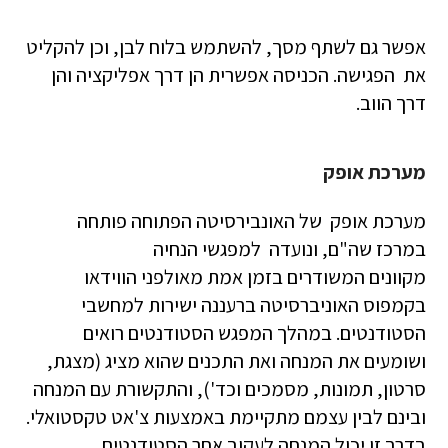
אפשר גם לשתף מסך, להשתמש בלוח לבן, וכן להקליט
את הפגישה. הכניסה אפשרית הן דרך אפליקציה והן
דרך הווב.
מערכת אופק
מערכת אופק של האונבירסיטה הפתוחה פותחה
במרכז שה"ם, ונועדה
ל
מפגשי הנחיה
מקוונים
המשודרים
בזמן אמת מאולפני הווידאו
בקמפוס האוניברסיטה ברעננה ישירות למחשבי
הסטודנטים. במהלך המפגש הסטודנטים רואים
ושומעים את המנחה ואת התכנים שהוא מציג (מצגת,
סרטון, תמונות, מסמכים וכד'), והתקשורת עם המנחה
ובינם לבין עצמם מתקיימת באמצעות צ'אט טקסטואלי.
בדרך זו יכול המנחה לעקוב אחר הסטודנטים