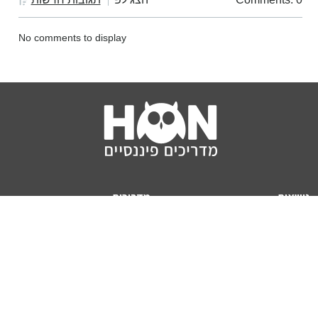
No comments to display
נושאים
מדריכים
HON TV
מדריכי דירה ומשכנתא
הלוואות
מדריכי השקעות
ביטוח
מדריכי צרכנות
מיסים
מדריכי פיקדונות
מחשבונים
אודותינו