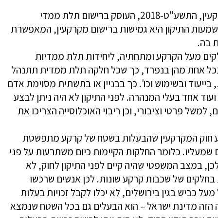
בסוף 2019 נכנס לתוקף תיקון 33 לחוק המקרקעין, התשע"ט-2018, העוסק ברישום תלת ממדי
מעות התיקון היא גמישות ברישום מקרקעין, המאפשרת
ת בה.
קים מעל הקרקע ומתחתיה, ליחידות תלת ממדיות
, בכל אחת מהן בנפרד, כך שכל חלקה תלת ממדית תתנהל
בייעוד ובשימוש וכו'. כך בבניין או בתשתית מסוימת אדם
 ועוד אחד בעלי המנהרה. לפני התיקון לא היה ניתן לבצע
 למשל פרטי וציבורי, וכן ריבוי האוכלוסייה הצריכו את
קבע חוק המקרקעין שהבעלות בשטח של קרקע מתפשטת
מעליו. כלומר החלקות הקיימות כיום משתרעות על פני
לכן, במצב המשפטי שהיה קיים לפני התיקון לחוק, לא
 בחלקים של שכבות קרקע שונות. לכן אנשים שרכשו
מעל כביש בגין בירושלים, לא יכלו לקבל זכויות בעלות
הזה מדינת ישראל – הוא הבעלים גם בכל השטח שנמצא