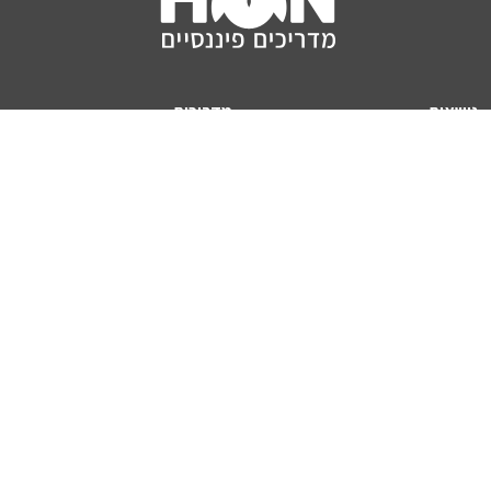
נושאים
מדריכים
HON TV
מדריכי דירה ומשכנתא
הלוואות
מדריכי השקעות
ביטוח
מדריכי צרכנות
מיסים
מדריכי פיקדונות
מחשבונים
אודותינו
מחשבון יוקר המחיה
תנאי שימוש באתר
כמה כסף יהיה לכם בפנסיה?
אודות האתר (ומי אנחנו)
מחשבון משכנתא
פרסום באתר
מחשבונים פופולריים
צור קשר