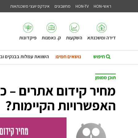
ראשי-HON
HON-TV
מחשבונים
אינדקס יועצי משכנתאות
דירה ומשכנתא
השקעות
ק. נאמנות
פיקדונות
נושאים חמים:
השוואת עמלות בבנקים וב
תוכן ממומן
מחיר קידום אתרים – כי
האפשרויות הקיימות?